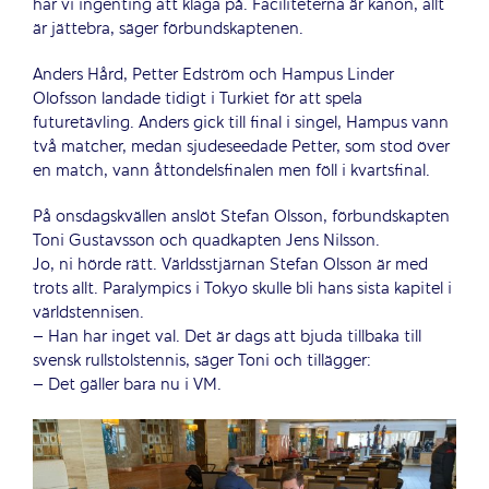
har vi ingenting att klaga på. Faciliteterna är kanon, allt
är jättebra, säger förbundskaptenen.
Anders Hård, Petter Edström och Hampus Linder
Olofsson landade tidigt i Turkiet för att spela
futuretävling. Anders gick till final i singel, Hampus vann
två matcher, medan sjudeseedade Petter, som stod över
en match, vann åttondelsfinalen men föll i kvartsfinal.
På onsdagskvällen anslöt Stefan Olsson, förbundskapten
Toni Gustavsson och quadkapten Jens Nilsson.
Jo, ni hörde rätt. Världsstjärnan Stefan Olsson är med
trots allt. Paralympics i Tokyo skulle bli hans sista kapitel i
världstennisen.
– Han har inget val. Det är dags att bjuda tillbaka till
svensk rullstolstennis, säger Toni och tillägger:
– Det gäller bara nu i VM.