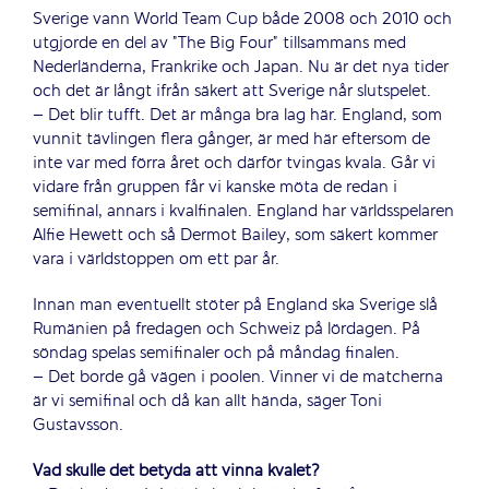
Sverige vann World Team Cup både 2008 och 2010 och
utgjorde en del av ”The Big Four” tillsammans med
Nederländerna, Frankrike och Japan. Nu är det nya tider
och det är långt ifrån säkert att Sverige når slutspelet.
– Det blir tufft. Det är många bra lag här. England, som
vunnit tävlingen flera gånger, är med här eftersom de
inte var med förra året och därför tvingas kvala. Går vi
vidare från gruppen får vi kanske möta de redan i
semifinal, annars i kvalfinalen. England har världsspelaren
Alfie Hewett och så Dermot Bailey, som säkert kommer
vara i världstoppen om ett par år.
Innan man eventuellt stöter på England ska Sverige slå
Rumänien på fredagen och Schweiz på lördagen. På
söndag spelas semifinaler och på måndag finalen.
– Det borde gå vägen i poolen. Vinner vi de matcherna
är vi semifinal och då kan allt hända, säger Toni
Gustavsson.
Vad skulle det betyda att vinna kvalet?