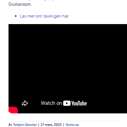
Gustavsson.
Läs mer om tävlingen här
Av
Torbjörn Dencker
|
17 mars, 2022
|
Tennis.se