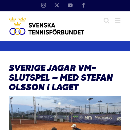
Fortsätt
Instagram
X
YouTube
Facebook
till
innehållet
SVERIGE JAGAR VM-
SLUTSPEL – MED STEFAN
OLSSON I LAGET