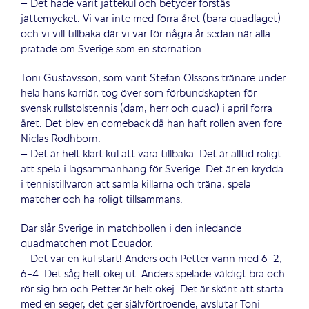
– Det hade varit jättekul och betyder förstås
jättemycket. Vi var inte med förra året (bara quadlaget)
och vi vill tillbaka där vi var för några år sedan när alla
pratade om Sverige som en stornation.
Toni Gustavsson, som varit Stefan Olssons tränare under
hela hans karriär, tog över som förbundskapten för
svensk rullstolstennis (dam, herr och quad) i april förra
året. Det blev en comeback då han haft rollen även före
Niclas Rodhborn.
– Det är helt klart kul att vara tillbaka. Det är alltid roligt
att spela i lagsammanhang för Sverige. Det är en krydda
i tennistillvaron att samla killarna och träna, spela
matcher och ha roligt tillsammans.
Där slår Sverige in matchbollen i den inledande
quadmatchen mot Ecuador.
– Det var en kul start! Anders och Petter vann med 6-2,
6-4. Det såg helt okej ut. Anders spelade väldigt bra och
rör sig bra och Petter är helt okej. Det är skönt att starta
med en seger, det ger självförtroende, avslutar Toni