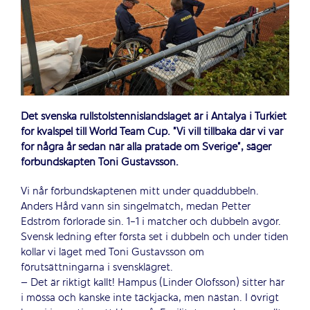
Det svenska rullstolstennislandslaget är i Antalya i Turkiet
för kvalspel till World Team Cup. ”Vi vill tillbaka där vi var
för några år sedan när alla pratade om Sverige”, säger
förbundskapten Toni Gustavsson.
Vi når förbundskaptenen mitt under quaddubbeln.
Anders Hård vann sin singelmatch, medan Petter
Edström förlorade sin. 1-1 i matcher och dubbeln avgör.
Svensk ledning efter första set i dubbeln och under tiden
kollar vi läget med Toni Gustavsson om
förutsättningarna i svensklägret.
– Det är riktigt kallt! Hampus (Linder Olofsson) sitter här
i mössa och kanske inte täckjacka, men nästan. I övrigt