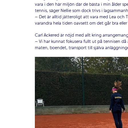
vara i den här miljön där de bästa i min ålder s
tennis, säger Nellie som dock trivs i lagsamman
– Det är alltid jätteroligt att vara med Lea och
varandra hela tiden oavsett om det går bra eller 
Carl Ackered är nöjd med allt kring arrangemang
– Vi har kunnat fokusera fullt ut på tennisen då 
maten, boendet, transport till själva anläggninge