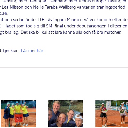
3-samling med träningar i samband med Tennis Europe-tävlingen 
r Lea Nilsson och Nellie Taraba Wallberg väntar en träningsperiod
TCHi.
 och sedan är det ITF-tävlingar i Miami i två veckor och efter de
K – laget som tog sig till SM-final under debutsäsongen i elitserien
t bra lag. Det ska bli kul att lära känna alla och få bra matcher.
t Tjeckien.
Läs mer här.