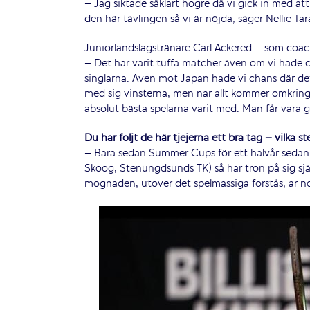
– Jag siktade såklart högre då vi gick in med at
den här tävlingen så vi är nöjda, säger Nellie Ta
Juniorlandslagstränare Carl Ackered – som coac
– Det har varit tuffa matcher även om vi hade ch
singlarna. Även mot Japan hade vi chans där det
med sig vinsterna, men när allt kommer omkring s
absolut bästa spelarna varit med. Man får vara 
Du har följt de här tjejerna ett bra tag – vilka s
– Bara sedan Summer Cups för ett halvår sedan 
Skoog, Stenungdsunds TK) så har tron på sig själ
mognaden, utöver det spelmässiga förstås, är no