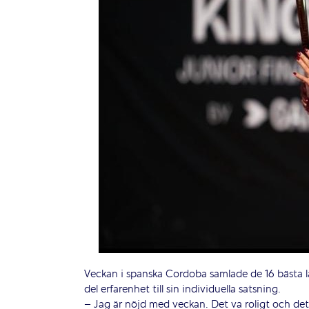
Veckan i spanska Cordoba samlade de 16 bästa lag
del erfarenhet till sin individuella satsning.
– Jag är nöjd med veckan. Det va roligt och det 