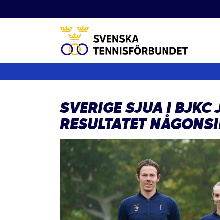
Fortsätt
till
innehållet
SVERIGE SJUA I BJKC 
RESULTATET NÅGONSI