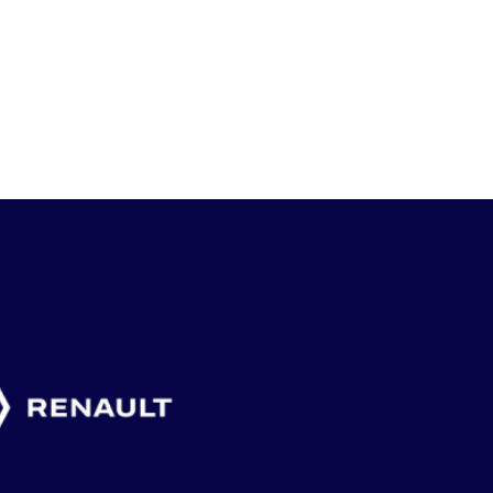
”BETYDER
MAX DAHLIN ETT
F18-LAGE
MYCKET ATT
AV FLERA
KLART F
ARRANGERA
SVENSKA
SLUTSPEL
VETERAN-SM”
GLÄDJEÄMNEN
FRANKRI
4 augusti, 2026
2 augusti, 2026
1 augusti, 2