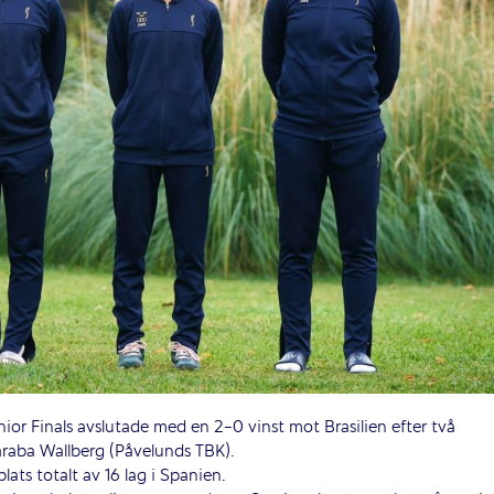
nior Finals avslutade med en 2-0 vinst mot Brasilien efter två
 Taraba Wallberg (Påvelunds TBK).
ats totalt av 16 lag i Spanien.