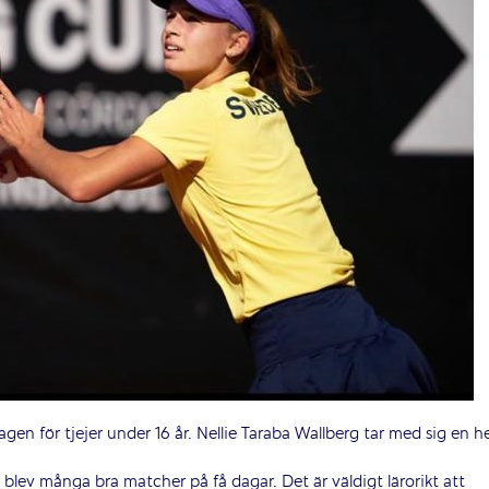
en för tjejer under 16 år. Nellie Taraba Wallberg tar med sig en he
blev många bra matcher på få dagar. Det är väldigt lärorikt att