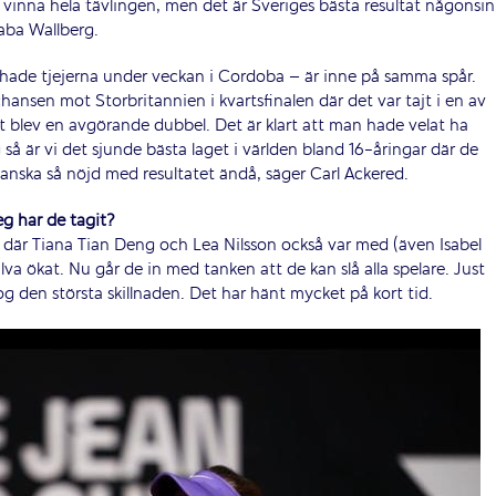
t vinna hela tävlingen, men det är Sveriges bästa resultat någonsin
raba Wallberg.
hade tjejerna under veckan i Cordoba – är inne på samma spår.
ansen mot Storbritannien i kvartsfinalen där det var tajt i en av
 blev en avgörande dubbel. Det är klart att man hade velat ha
å är vi det sjunde bästa laget i världen bland 16-åringar där de
ganska så nöjd med resultatet ändå, säger Carl Ackered.
teg har de tagit?
där Tiana Tian Deng och Lea Nilsson också var med (även Isabel
va ökat. Nu går de in med tanken att de kan slå alla spelare. Just
g den största skillnaden. Det har hänt mycket på kort tid.