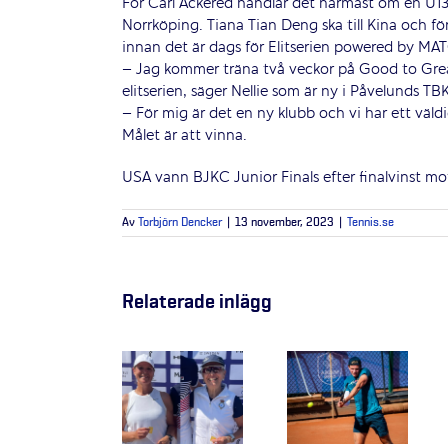
För Carl Ackered handlar det närmast om en U1
Norrköping. Tiana Tian Deng ska till Kina och fö
innan det är dags för Elitserien powered by MA
– Jag kommer träna två veckor på Good to Great
elitserien, säger Nellie som är ny i Påvelunds TB
– För mig är det en ny klubb och vi har ett väldig
Målet är att vinna.
USA vann BJKC Junior Finals efter finalvinst mo
Av
Torbjörn Dencker
|
13 november, 2023
|
Tennis.se
Relaterade inlägg