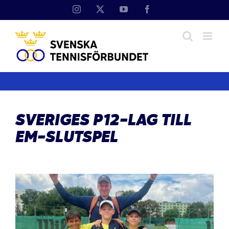
Fortsätt
Instagram
X
YouTube
Facebook
till
innehållet
SVERIGES P12-LAG TILL
EM-SLUTSPEL