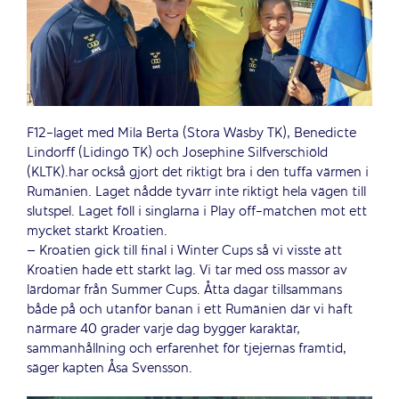
F12-laget med Mila Berta (Stora Wäsby TK), Benedicte
Lindorff (Lidingö TK) och Josephine Silfverschiöld
(KLTK).har också gjort det riktigt bra i den tuffa värmen i
Rumänien. Laget nådde tyvärr inte riktigt hela vägen till
slutspel. Laget föll i singlarna i Play off-matchen mot ett
mycket starkt Kroatien.
– Kroatien gick till final i Winter Cups så vi visste att
Kroatien hade ett starkt lag. Vi tar med oss massor av
lärdomar från Summer Cups. Åtta dagar tillsammans
både på och utanför banan i ett Rumänien där vi haft
närmare 40 grader varje dag bygger karaktär,
sammanhållning och erfarenhet för tjejernas framtid,
säger kapten Åsa Svensson.