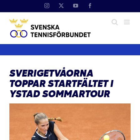
Fortsätt
Instagram
X
YouTube
Facebook
till
innehållet
SVERIGETVÅORNA
TOPPAR STARTFÄLTET I
YSTAD SOMMARTOUR