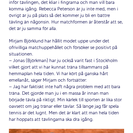
inför tävlingen, det kliar i fingrarna och man vill bara
komma igång. Rebecca Peterson är ju inte med, men i
övrigt är ju på plats så det kommer ju bli en bättre
tävling än någonsin. Hur matchformen är återstår att se,
det är ju samma för alla.
Mirjam Björklund har hållit modet uppe under det
ofrivilliga matchuppehållet och försöker se positivt på
situationen.
– Jonas (Björkman) har ju också varit fast i Stockholm
vilket gjort att vi har kunnat träna tillsammans på
hemmaplan hela tiden. Vi har kört på ganska hårt
emellanåt, säger Mirjam och fortsätter:
– Jag har faktiskt inte haft några problem med att bara
träna. Det gjorde man ju i en massa år innan man
började tävla på riktigt. Min kärlek till sporten är lika stor
oavsett om jag tränar eller tävlar. Så länge jag får spela
tennis är det lugnt. Men det är klart att man hela tiden
har hoppats att tävlingarna ska dra igång.