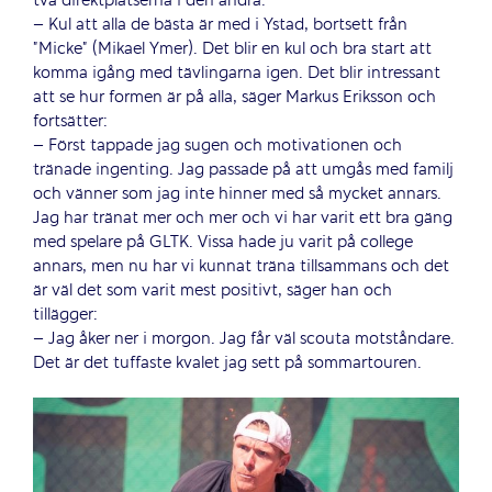
två direktplatserna i den andra.
– Kul att alla de bästa är med i Ystad, bortsett från
”Micke” (Mikael Ymer). Det blir en kul och bra start att
komma igång med tävlingarna igen. Det blir intressant
att se hur formen är på alla, säger Markus Eriksson och
fortsätter:
– Först tappade jag sugen och motivationen och
tränade ingenting. Jag passade på att umgås med familj
och vänner som jag inte hinner med så mycket annars.
Jag har tränat mer och mer och vi har varit ett bra gäng
med spelare på GLTK. Vissa hade ju varit på college
annars, men nu har vi kunnat träna tillsammans och det
är väl det som varit mest positivt, säger han och
tillägger:
– Jag åker ner i morgon. Jag får väl scouta motståndare.
Det är det tuffaste kvalet jag sett på sommartouren.