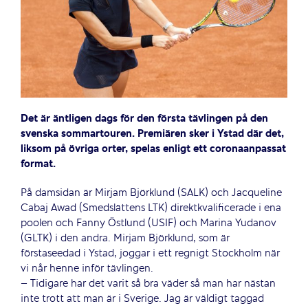
Det är äntligen dags för den första tävlingen på den
svenska sommartouren. Premiären sker i Ystad där det,
liksom på övriga orter, spelas enligt ett coronaanpassat
format.
På damsidan är Mirjam Björklund (SALK) och Jacqueline
Cabaj Awad (Smedslättens LTK) direktkvalificerade i ena
poolen och Fanny Östlund (USIF) och Marina Yudanov
(GLTK) i den andra.
Mirjam Björklund, som är
förstaseedad i Ystad, joggar i ett regnigt Stockholm när
vi når henne inför tävlingen.
– Tidigare har det varit så bra väder så man har nästan
inte trott att man är i Sverige. Jag är väldigt taggad