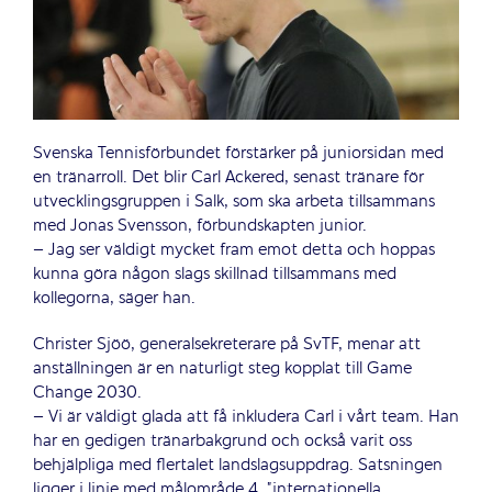
Svenska Tennisförbundet förstärker på juniorsidan med
en tränarroll. Det blir Carl Ackered, senast tränare för
utvecklingsgruppen i Salk, som ska arbeta tillsammans
med Jonas Svensson, förbundskapten junior.
– Jag ser väldigt mycket fram emot detta och hoppas
kunna göra någon slags skillnad tillsammans med
kollegorna, säger han.
Christer Sjöö, generalsekreterare på SvTF, menar att
anställningen är en naturligt steg kopplat till Game
Change 2030.
– Vi är väldigt glada att få inkludera Carl i vårt team. Han
har en gedigen tränarbakgrund och också varit oss
behjälpliga med flertalet landslagsuppdrag. Satsningen
ligger i linje med målområde 4, ”internationella