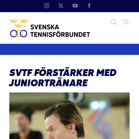
Fortsätt
Instagram
X
YouTube
Facebook
till
innehållet
SVTF FÖRSTÄRKER MED
JUNIORTRÄNARE