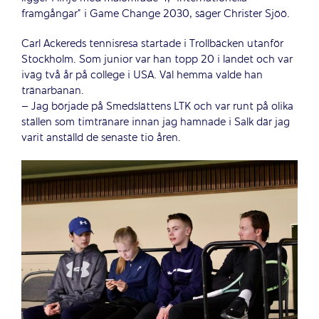
framgångar” i Game Change 2030, säger Christer Sjöö.
Carl Ackereds tennisresa startade i Trollbäcken utanför
Stockholm. Som junior var han topp 20 i landet och var
iväg två år på college i USA. Väl hemma valde han
tränarbanan.
– Jag började på Smedslättens LTK och var runt på olika
ställen som timtränare innan jag hamnade i Salk där jag
varit anställd de senaste tio åren.