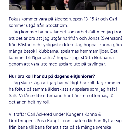
Fokus kommer vara på åldersgruppen 13-15 år och Carl
kommer utgå från Stockholm.
– Jag kommer ha hela landet som arbetsfält men jag tror
att det är bra att jag utgår härifrån och Jonas (Svensson)
från Båstad och sydligaste delen. Jag hoppas kunna göra
många besök i klubbarna, spelarnas hemmamiljöer. Det
kommer bli läger och så hoppas jag
stötta klubbarna
genom att vara ute med spelare ute på tävlingar.
Hur bra koll har du på dagens elitjuniorer?
– Jag skulle säga att jag har väldigt bra koll. Jag kommer
ha fokus på samma åldersklass av spelare som jag haft i
Salk. Vi får se lite efterhand hur tjänsten utformas, för
det är en helt ny roll.
Vi träffar Carl Ackered under Kungens Kanna &
Drottningens Pris i Kungl. Tennishallen där han flyttar sig
från bana till bana för att titta på så många svenska