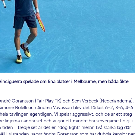
nciguerra spelade om finalplatser i Melbourne, men båda åkte
r André Göransson (Fair Play TK) och Sem Verbeek (Nederländerna). 
imone Bolelli och Andrea Vavassori blev det förlust 6-2, 3-6, 4-6.
 hela tävlingen egentligen. Vi spelar aggressivt, och de är ett steg
e linjerna i andra set och vi gör ett mindre bra servegame tidigt i
 tiden. I tredje set är det en ”dog fight” mellan två starka lag där
håll i slutändan, säger Andre Goransson som har dubbla känslor när