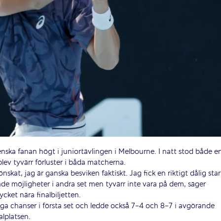
nska fanan högt i juniortävlingen i Melbourne. I natt stod både e
 blev tyvärr förluster i båda matcherna.
önskat, jag är ganska besviken faktiskt. Jag fick en riktigt dålig star
 hade möjligheter i andra set men tyvärr inte vara på dem, säger
ket nära finalbiljetten.
ga chanser i första set och ledde också 7-4 och 8-7 i avgörande
alplatsen.