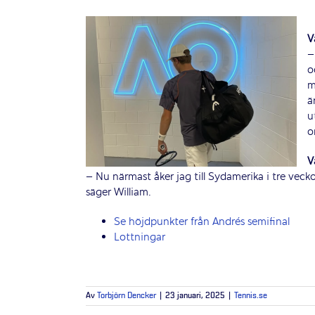
V
–
o
m
ä
u
o
V
– Nu närmast åker jag till Sydamerika i tre veck
säger William.
Se höjdpunkter från Andrés semifinal
Lottningar
Av
Torbjörn Dencker
|
23 januari, 2025
|
Tennis.se