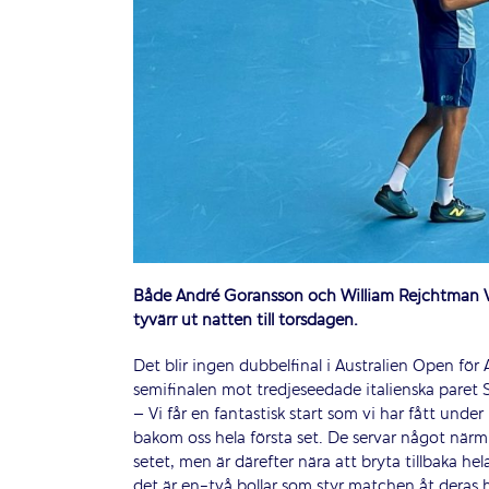
Både André Göransson och William Rejchtman Vi
tyvärr ut natten till torsdagen.
Det blir ingen dubbelfinal i Australien Open fö
semifinalen mot tredjeseedade italienska paret S
–
Vi får en fantastisk start som vi har fått under
bakom oss hela första set. De servar något närmr
setet, men är därefter nära att bryta tillbaka hela
det är en-två bollar som styr matchen åt deras 