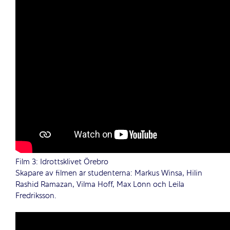
Film 3:
Idrottsklivet Örebro
Skapare av filmen är studenterna: Markus Winsa, Hilin
Rashid Ramazan, Vilma Hoff, Max Lönn och Leila
Fredriksson.