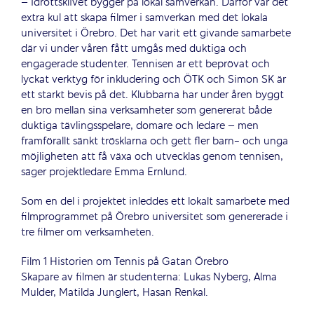
– Idrottsklivet bygger på lokal samverkan. Därför var det
extra kul att skapa filmer i samverkan med det lokala
universitet i Örebro. Det har varit ett givande samarbete
där vi under våren fått umgås med duktiga och
engagerade studenter. Tennisen är ett beprövat och
lyckat verktyg för inkludering och ÖTK och Simon SK är
ett starkt bevis på det. Klubbarna har under åren byggt
en bro mellan sina verksamheter som genererat både
duktiga tävlingsspelare, domare och ledare – men
framförallt sänkt trösklarna och gett fler barn- och unga
möjligheten att få växa och utvecklas genom tennisen,
säger projektledare Emma Ernlund.
Som en del i projektet inleddes ett lokalt samarbete med
filmprogrammet på Örebro universitet som genererade i
tre filmer om verksamheten.
Film 1 Historien om Tennis på Gatan Örebro
Skapare av filmen är studenterna: Lukas Nyberg, Alma
Mulder, Matilda Junglert, Hasan Renkal.