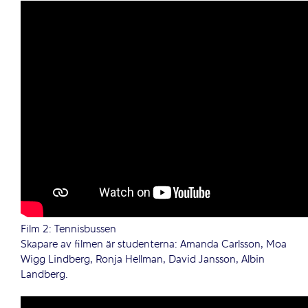
Film 2:
Tennisbussen
Skapare av filmen är studenterna: Amanda Carlsson, Moa
Wigg Lindberg, Ronja Hellman, David Jansson, Albin
Landberg.