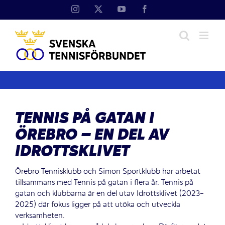
Fortsätt
Instagram
X
YouTube
Facebook
till
innehållet
TENNIS PÅ GATAN I
ÖREBRO – EN DEL AV
IDROTTSKLIVET
Örebro Tennisklubb och Simon Sportklubb har arbetat
tillsammans med Tennis på gatan i flera år. Tennis på
gatan och klubbarna är en del utav Idrottsklivet (2023-
2025) där fokus ligger på att utöka och utveckla
verksamheten.