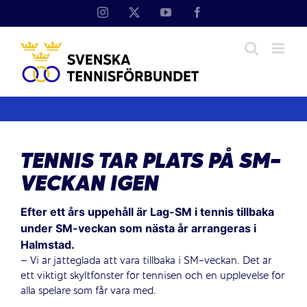
Fortsätt
Instagram
X
YouTube
Facebook
till
innehållet
TENNIS TAR PLATS PÅ SM-
VECKAN IGEN
Efter ett års uppehåll är Lag-SM i tennis tillbaka
under SM-veckan som nästa år arrangeras i
Halmstad.
– Vi är jätteglada att vara tillbaka i SM-veckan. Det är
ett viktigt skyltfönster för tennisen och en upplevelse för
alla spelare som får vara med.