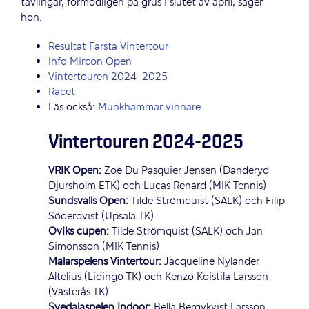
tävlingar, förmodligen på grus i slutet av april, säger
hon.
Resultat Farsta Vintertour
Info Mircon Open
Vintertouren 2024-2025
Racet
Läs också:
Munkhammar vinnare
Vintertouren 2024-2025
VRIK Open:
Zoe Du Pasquier Jensen (Danderyd
Djursholm ETK) och Lucas Renard (MIK Tennis)
Sundsvalls Open:
Tilde Strömquist (SALK) och Filip
Söderqvist (Upsala TK)
Öviks cupen:
Tilde Strömquist (SALK) och Jan
Simonsson (MIK Tennis)
Mälarspelens Vintertour:
Jacqueline Nylander
Altelius (Lidingö TK) och Kenzo Koistila Larsson
(Västerås TK)
Svedalaspelen Indoor:
Bella Bergvkvist Larsson