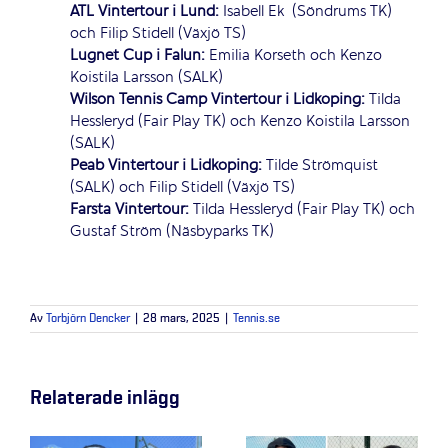
ATL Vintertour i Lund:
Isabell Ek
(Söndrums TK)
och Filip Stidell (Växjö TS)
Lugnet Cup i Falun:
Emilia Korseth och Kenzo
Koistila Larsson (SALK)
Wilson Tennis Camp Vintertour i Lidköping:
Tilda
Hessleryd (Fair Play TK) och Kenzo Koistila Larsson
(SALK)
Peab Vintertour i Lidköping:
Tilde Strömquist
(SALK) och Filip Stidell (Växjö TS)
Farsta Vintertour:
Tilda Hessleryd (Fair Play TK) och
Gustaf Ström (Näsbyparks TK)
Av
Torbjörn Dencker
|
28 mars, 2025
|
Tennis.se
Relaterade inlägg