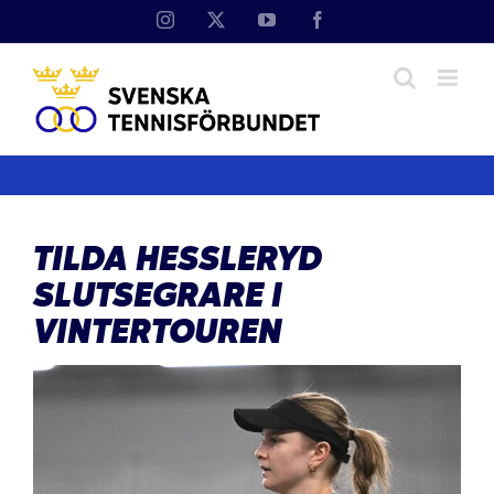
Fortsätt
Instagram
X
YouTube
Facebook
till
innehållet
TILDA HESSLERYD
SLUTSEGRARE I
VINTERTOUREN