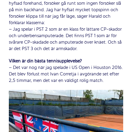
hyfsad forehand, försöker gå runt som ingen försöker slå
på min backhand. Jag har hyfsat mycket topspinn och
försöker klippa till när jag får läge, säger Harald och
förklarar klasserna:
– Jag spelar i PST 2 som är en klass för lättare CP-skador
och underbensamputerade. Det finns PST 1 som är för
svårare CP-skadade och amputerade över knäet. Och så
är det PST 3 och det är armskador.
Vilken är din bästa tennisupplevelse?
– Det var nog när jag spelade i US Open i Houston 2016.
Det blev förlust mot Ivan Corretja i avgörande set efter
2,5 timmar, men det var en väldigt rolig match.