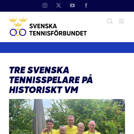
Fortsätt
Instagram
X
YouTube
Facebook
till
innehållet
TRE SVENSKA
TENNISSPELARE PÅ
HISTORISKT VM