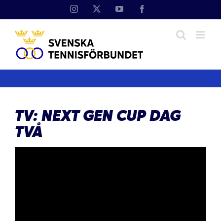
Fortsätt
Instagram
X
YouTube
Facebook
till
innehållet
TV: NEXT GEN CUP DAG
TVÅ