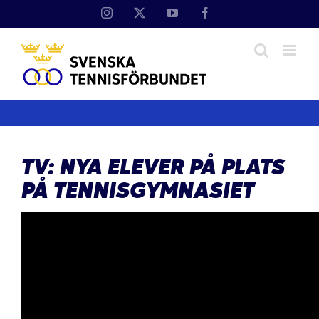
Fortsätt
Instagram
X
YouTube
Facebook
till
innehållet
TV: NYA ELEVER PÅ PLATS
PÅ TENNISGYMNASIET