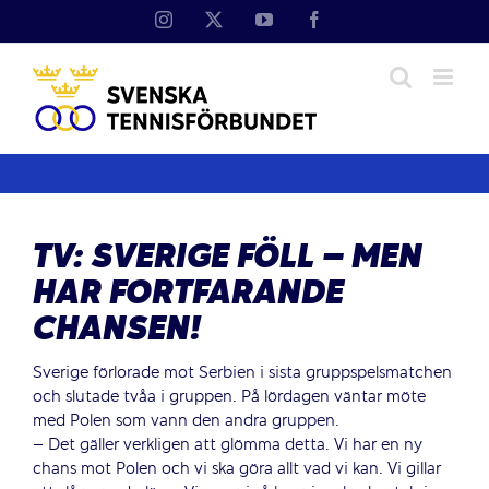
Fortsätt
Instagram
X
YouTube
Facebook
till
innehållet
TV: SVERIGE FÖLL – MEN
HAR FORTFARANDE
CHANSEN!
Sverige förlorade mot Serbien i sista gruppspelsmatchen
och slutade tvåa i gruppen. På lördagen väntar möte
med Polen som vann den andra gruppen.
– Det gäller verkligen att glömma detta. Vi har en ny
chans mot Polen och vi ska göra allt vad vi kan. Vi gillar