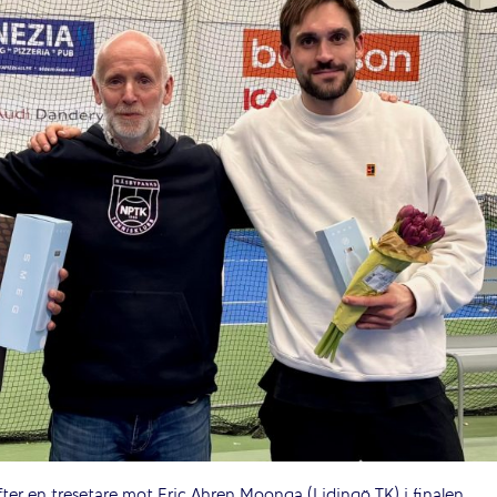
er en tresetare mot Eric Ahren Moonga (Lidingö TK) i finalen.