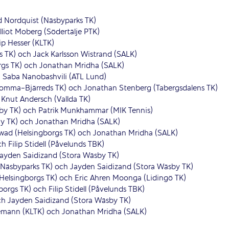
id Nordquist (Näsbyparks TK)
Elliot Moberg (Södertälje PTK)
lip Hesser (KLTK)
s TK) och Jack Karlsson Wistrand (SALK)
rgs TK) och Jonathan Mridha (SALK)
ch Saba Nanobashvili (ATL Lund)
Lomma-Bjärreds TK) och Jonathan Stenberg (Tabergsdalens TK)
Knut Andersch (Vallda TK)
by TK) och Patrik Munkhammar (MIK Tennis)
lay TK) och Jonathan Mridha (SALK)
wad (Helsingborgs TK) och Jonathan Mridha (SALK)
h Filip Stidell (Påvelunds TBK)
Jayden Saidizand
(Stora Wäsby TK)
(Näsbyparks TK) och Jayden Saidizand (Stora Wäsby TK)
Helsingborgs TK) och Eric Ahren Moonga (Lidingö TK)
rgs TK) och Filip Stidell (Påvelunds TBK)
ch
Jayden Saidizand (Stora Wäsby TK)
mann (KLTK) och Jonathan Mridha (SALK)