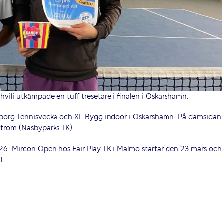
ili utkämpade en tuff tresetare i finalen i Oskarshamn.
sborg Tennisvecka och XL Bygg indoor i Oskarshamn. På damsidan
ström (Näsbyparks TK).
26. Mircon Open hos Fair Play TK i Malmö startar den 23 mars och
l.