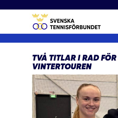
Fortsätt
till
innehållet
TVÅ TITLAR I RAD FÖ
VINTERTOUREN