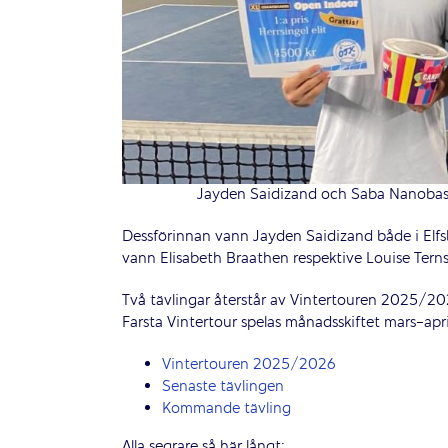
Jayden Saidizand och Saba Nanobashv
Dessförinnan vann Jayden Saidizand både i Elf
vann Elisabeth Braathen respektive Louise Tern
Två tävlingar återstår av Vintertouren 2025/20
Farsta Vintertour spelas månadsskiftet mars-apri
Vintertouren 2025/2026
Senaste tävlingen
Kommande tävling
Alla segrare så här långt: