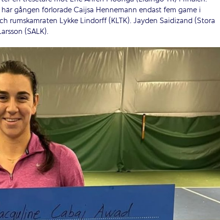
n här gången förlorade Caijsa Hennemann endast fem game i
och rumskamraten Lykke Lindorff (KLTK). Jayden Saidizand (Stora
Larsson (SALK).