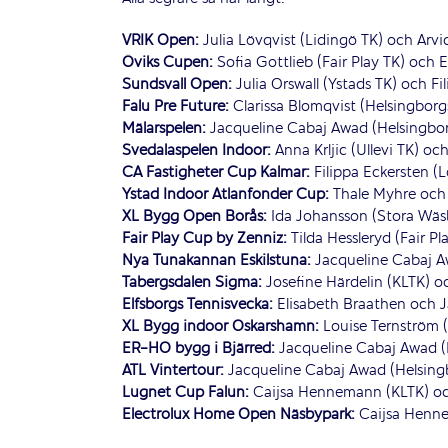
VRIK Open:
Julia Lövqvist (Lidingö TK) och Arv
Öviks Cupen:
Sofia Gottlieb (Fair Play TK) och 
Sundsvall Open:
Julia Orswall (Ystads TK) och Fi
Falu Pre Future:
Clarissa Blomqvist (Helsingborg
Mälarspelen:
Jacqueline Cabaj Awad (Helsingbo
Svedalaspelen Indoor:
Anna Krljic (Ullevi TK) o
CA Fastigheter Cup Kalmar:
Filippa Eckersten (
Ystad Indoor Atlanfonder Cup:
Thale Myhre och 
XL Bygg Open Borås:
Ida Johansson (Stora Wäs
Fair Play Cup by Zenniz:
Tilda Hessleryd (Fair P
Nya Tunakannan Eskilstuna:
Jacqueline Cabaj A
Tabergsdalen Sigma:
Josefine Härdelin (KLTK) oc
Elfsborgs Tennisvecka:
Elisabeth Braathen och 
XL Bygg indoor Oskarshamn:
Louise Ternström 
ER-HO bygg i Bjärred:
Jacqueline Cabaj Awad (
ATL Vintertour:
Jacqueline Cabaj Awad (Helsingbo
Lugnet Cup Falun:
Caijsa Hennemann (KLTK) o
Electrolux Home Open Näsbypark:
Caijsa Henne