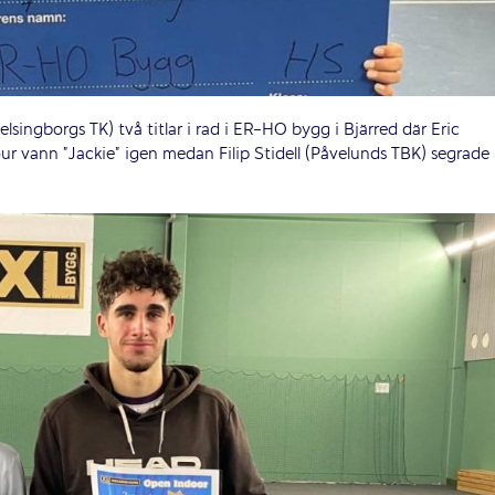
lsingborgs TK) två titlar i rad i ER-HO bygg i Bjärred där Eric
r vann ”Jackie” igen medan Filip Stidell (Påvelunds TBK) segrade