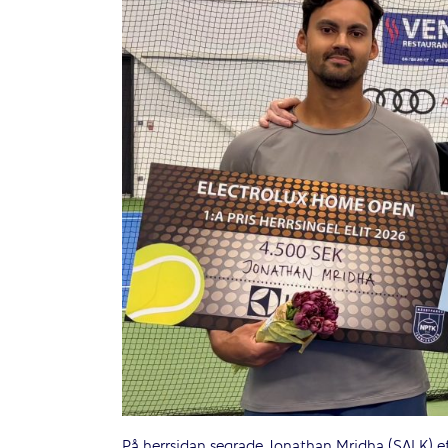
På herrsidan segrade Jonathan Mridha (SALK) eft