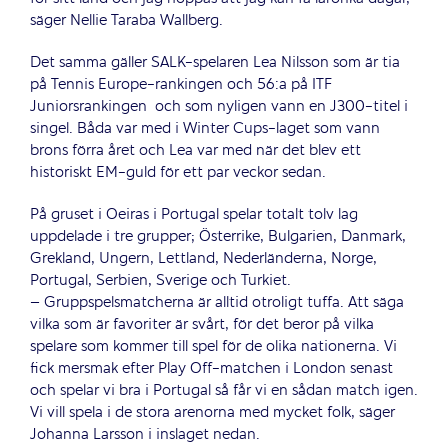
säger Nellie Taraba Wallberg.
Det samma gäller SALK-spelaren Lea Nilsson som är tia
på Tennis Europe-rankingen och 56:a på ITF
Juniorsrankingen och som nyligen vann en J300-titel i
singel. Båda var med i Winter Cups-laget som vann
brons förra året och Lea var med när det blev ett
historiskt EM-guld för ett par veckor sedan.
På gruset i Oeiras i Portugal spelar totalt tolv lag
uppdelade i tre grupper; Österrike, Bulgarien, Danmark,
Grekland, Ungern, Lettland, Nederländerna, Norge,
Portugal, Serbien, Sverige och Turkiet.
– Gruppspelsmatcherna är alltid otroligt tuffa. Att säga
vilka som är favoriter är svårt, för det beror på vilka
spelare som kommer till spel för de olika nationerna. Vi
fick mersmak efter Play Off-matchen i London senast
och spelar vi bra i Portugal så får vi en sådan match igen.
Vi vill spela i de stora arenorna med mycket folk, säger
Johanna Larsson i inslaget nedan.