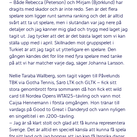
– Både Rebecca (Peterson) och Mirjam (Björklund) har
dragits med skador och är inte redo. Sen är det flera
spelare som ligger runt samma ranking och det är alltid
svårt att ta ut spelare, men i slutändan var jag nere på
detaljer och jag känner mig glad och trygg med laget jag
tagit ut. Jag tycker att det är det bästa laget som vi kan
ställa upp med i april. Skillnaden mot gruppspelet i
Turkiet är att jag tagit ut ytterligare en spelare. Den
gången kändes det för lite med fyra spelare med tanke
på att vi har matcher varje dag, säger Johanna Larsson.
Nellie Taraba Wallberg, som tagit vägen till Påvelunds
TBK via Gotha Tennis, Särö LTK och GLTK – fick sitt
stora genombrott förra sommaren då hon fick ett wild
card till Nordea Opens WTA125-tävling och vann mot
Caijsa Hennemann i första omgången. Hon tränar till
vardags på Good to Great i Danderyd och vann nyligen
en singeltitel i en J200-tävling.
– Jag är så klart stolt och glad att få kunna representera
Sverige. Det är alltid en speciell känsla att kunna få spela
för sitt land och jag hoppas att jag kan få lärorika dagar,