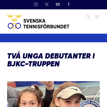
Fortsätt
Instagram
X
YouTube
Facebook
till
innehållet
TVÅ UNGA DEBUTANTER I
BJKC-TRUPPEN