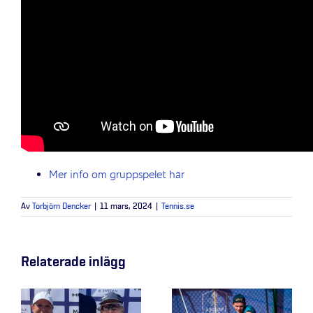
Mer info om gruppspelet här
Av
Torbjörn Dencker
|
11 mars, 2024
|
Tennis.se
Relaterade inlägg