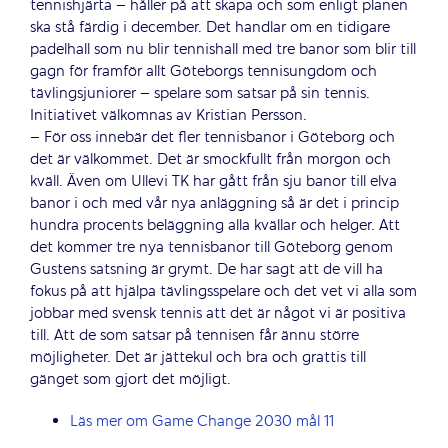
tennishjärta – håller på att skapa och som enligt planen
ska stå färdig i december. Det handlar om en tidigare
padelhall som nu blir tennishall med tre banor som blir till
gagn för framför allt Göteborgs tennisungdom och
tävlingsjuniorer – spelare som satsar på sin tennis.
Initiativet välkomnas av Kristian Persson.
– För oss innebär det fler tennisbanor i Göteborg och
det är välkommet. Det är smockfullt från morgon och
kväll. Även om Ullevi TK har gått från sju banor till elva
banor i och med vår nya anläggning så är det i princip
hundra procents beläggning alla kvällar och helger. Att
det kommer tre nya tennisbanor till Göteborg genom
Gustens satsning är grymt. De har sagt att de vill ha
fokus på att hjälpa tävlingsspelare och det vet vi alla som
jobbar med svensk tennis att det är något vi är positiva
till. Att de som satsar på tennisen får ännu större
möjligheter. Det är jättekul och bra och grattis till
gänget som gjort det möjligt.
Läs mer om Game Change 2030 mål 11