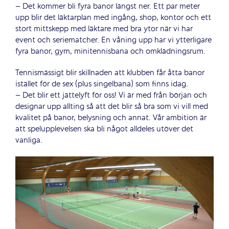
– Det kommer bli fyra banor längst ner. Ett par meter
upp blir det läktarplan med ingång, shop, kontor och ett
stort mittskepp med läktare med bra ytor när vi har
event och seriematcher. En våning upp har vi ytterligare
fyra banor, gym, minitennisbana och omklädningsrum.
Tennismässigt blir skillnaden att klubben får åtta banor
istället för de sex (plus singelbana) som finns idag.
– Det blir ett jättelyft för oss! Vi är med från början och
designar upp allting så att det blir så bra som vi vill med
kvalitet på banor, belysning och annat. Vår ambition är
att spelupplevelsen ska bli något alldeles utöver det
vanliga.