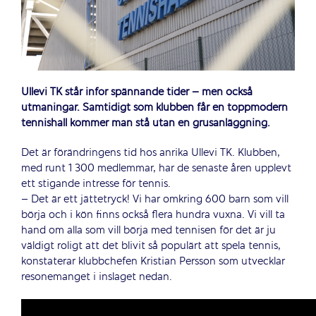
Ullevi TK står inför spännande tider – men också
utmaningar. Samtidigt som klubben får en toppmodern
tennishall kommer man stå utan en grusanläggning.
Det är förändringens tid hos anrika Ullevi TK. Klubben,
med runt 1 300 medlemmar, har de senaste åren upplevt
ett stigande intresse för tennis.
– Det är ett jättetryck! Vi har omkring 600 barn som vill
börja och i kön finns också flera hundra vuxna. Vi vill ta
hand om alla som vill börja med tennisen för det är ju
väldigt roligt att det blivit så populärt att spela tennis,
konstaterar klubbchefen Kristian Persson som utvecklar
resonemanget i inslaget nedan.