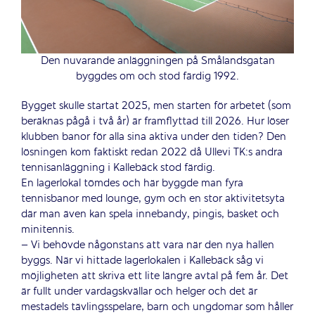
Den nuvarande anläggningen på Smålandsgatan
byggdes om och stod färdig 1992.
Bygget skulle startat 2025, men starten för arbetet (som
beräknas pågå i två år) är framflyttad till 2026. Hur löser
klubben banor för alla sina aktiva under den tiden? Den
lösningen kom faktiskt redan 2022 då Ullevi TK:s andra
tennisanläggning i Kallebäck stod färdig.
En lagerlokal tömdes och här byggde man fyra
tennisbanor med lounge, gym och en stor aktivitetsyta
där man även kan spela innebandy, pingis, basket och
minitennis.
– Vi behövde någonstans att vara när den nya hallen
byggs. När vi hittade lagerlokalen i Kallebäck såg vi
möjligheten att skriva ett lite längre avtal på fem år. Det
är fullt under vardagskvällar och helger och det är
mestadels tävlingsspelare, barn och ungdomar som håller