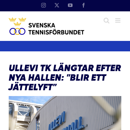
Fortsätt
Instagram
X
YouTube
Facebook
till
innehållet
ULLEVI TK LÄNGTAR EFTER
NYA HALLEN: ”BLIR ETT
JÄTTELYFT”