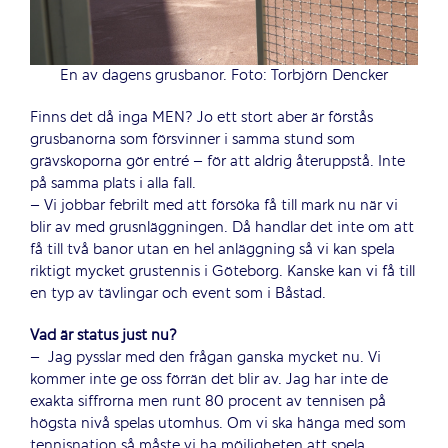
En av dagens grusbanor. Foto: Torbjörn Dencker
Finns det då inga MEN? Jo ett stort aber är förstås
grusbanorna som försvinner i samma stund som
grävskoporna gör entré – för att aldrig återuppstå. Inte
på samma plats i alla fall.
– Vi jobbar febrilt med att försöka få till mark nu när vi
blir av med grusnläggningen. Då handlar det inte om att
få till två banor utan en hel anläggning så vi kan spela
riktigt mycket grustennis i Göteborg. Kanske kan vi få till
en typ av tävlingar och event som i Båstad.
Vad är status just nu?
– Jag pysslar med den frågan ganska mycket nu. Vi
kommer inte ge oss förrän det blir av. Jag har inte de
exakta siffrorna men runt 80 procent av tennisen på
högsta nivå spelas utomhus. Om vi ska hänga med som
tennisnation så måste vi ha möjligheten att spela