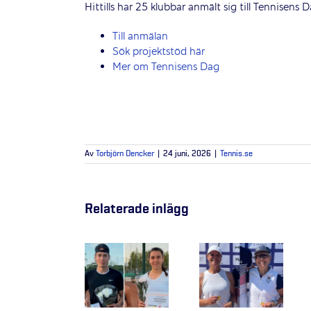
Hittills har 25 klubbar anmält sig till Tennisens
Till anmälan
Sök projektstöd här
Mer om Tennisens Dag
Av
Torbjörn Dencker
|
24 juni, 2026
|
Tennis.se
Relaterade inlägg