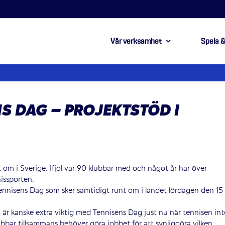
Vår verksamhet
Spela &
S DAG – PROJEKTSTÖD I
t om i Sverige. Ifjol var 90 klubbar med och något år har över
issporten.
 Tennisens Dag som sker samtidigt runt om i landet lördagen den 15
 är kanske extra viktig med Tennisens Dag just nu när tennisen int
ubbar tillsammans behöver göra jobbet för att synliggöra vilken