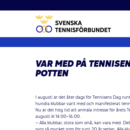
Fortsätt
till
innehållet
VAR MED PÅ TENNISEN
POTTEN
I augusti är det åter dags för Tennisens Dag run
hundra klubbar varit med och manifesterat tenn
Nu är det hög tid att anmäla intresse för årets
augusti kl 14.00-16.00.
– Alla klubbar, stora som små, kan vara med. Det
syns så mycket som för runt 20 år sedan. Alla kl