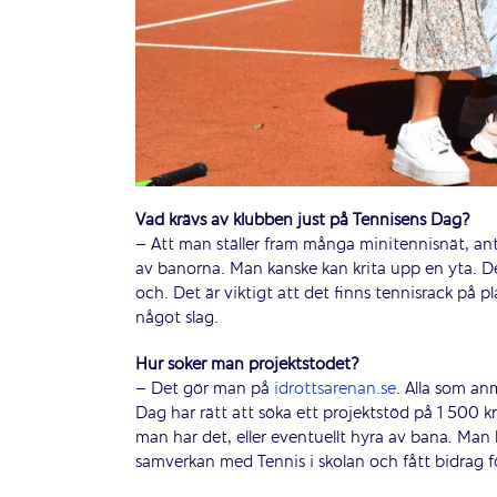
Vad krävs av klubben just på Tennisens Dag?
– Att man ställer fram många minitennisnät, an
av banorna. Man kanske kan krita upp en yta. D
och. Det är viktigt att det finns tennisrack på 
något slag.
Hur söker man projektstödet?
– Det gör man på
idrottsarenan.se
. Alla som a
Dag har rätt att söka ett projektstöd på 1 500 k
man har det, eller eventuellt hyra av bana. Man 
samverkan med Tennis i skolan och fått bidrag f