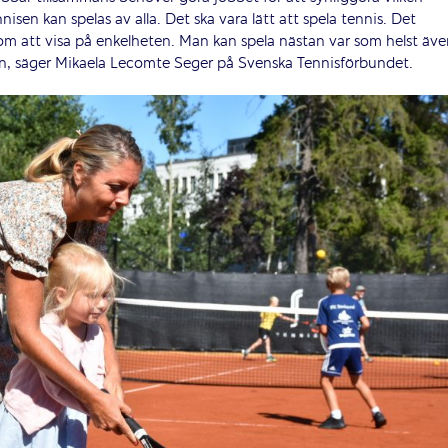
nnisen kan spelas av alla. Det ska vara lätt att spela tennis. Det
om att visa på enkelheten. Man kan spela nästan var som helst äv
n, säger Mikaela Lecomte Seger på Svenska Tennisförbundet.