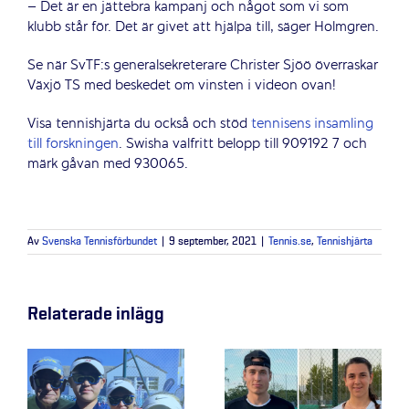
– Det är en jättebra kampanj och något som vi som
klubb står för. Det är givet att hjälpa till, säger Holmgren.
Se när SvTF:s generalsekreterare Christer Sjöö överraskar
Växjö TS med beskedet om vinsten i videon ovan!
Visa tennishjärta du också och stöd
tennisens insamling
till forskningen
. Swisha valfritt belopp till 909192 7 och
märk gåvan med 930065.
Av
Svenska Tennisförbundet
|
9 september, 2021
|
Tennis.se
,
Tennishjärta
Relaterade inlägg