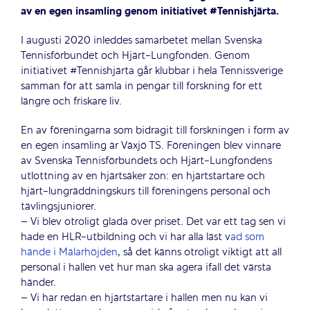
av en egen insamling genom initiativet #Tennishjärta.
I augusti 2020 inleddes samarbetet mellan Svenska
Tennisförbundet och Hjärt-Lungfonden. Genom
initiativet #Tennishjärta går klubbar i hela Tennissverige
samman för att samla in pengar till forskning för ett
längre och friskare liv.
En av föreningarna som bidragit till forskningen i form av
en egen insamling är Växjö TS. Föreningen blev vinnare
av Svenska Tennisförbundets och Hjärt-Lungfondens
utlottning av en hjärtsäker zon: en hjärtstartare och
hjärt-lungräddningskurs till föreningens personal och
tävlingsjuniorer.
– Vi blev otroligt glada över priset. Det var ett tag sen vi
hade en HLR-utbildning och vi har alla läst v
ad som
hände i Mälarhöjden
, så det känns otroligt viktigt att all
personal i hallen vet hur man ska agera ifall det värsta
händer.
– Vi har redan en hjärtstartare i hallen men nu kan vi