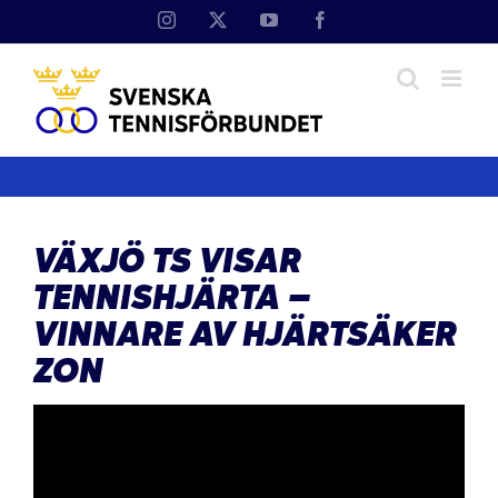
Fortsätt
Instagram
X
YouTube
Facebook
till
innehållet
VÄXJÖ TS VISAR
TENNISHJÄRTA –
VINNARE AV HJÄRTSÄKER
ZON