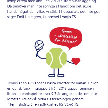
komplettera med ännu en vid vår utomhusanläggning.
Då behöver man inte springa så långt om det skulle
hända något där, vilket vi såklart hoppas att det inte gör,
säger Emil Holmgren, klubbchef i Växjö TS.
Tennis är en av världens bästa idrotter för hälsan. Enligt
en dansk forskningrapport från 2018 toppar tennisen
listan – tennisspelare lever 9,7 år längre än de som inte
idrottar. Att också bidra till forskningen genom
#Tennishjärta är en självklarhet för Växjö TS.