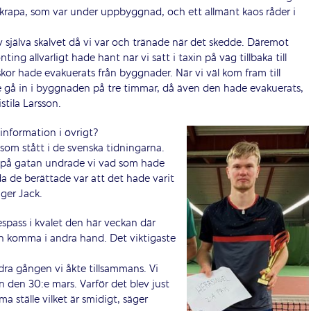
skrapa, som var under uppbyggnad, och ett allmänt kaos råder i
v själva skalvet då vi var och tränade när det skedde. Däremot
ting allvarligt hade hänt när vi satt i taxin på väg tillbaka till
kor hade evakuerats från byggnader. När vi väl kom fram till
nte gå in i byggnaden på tre timmar, då även den hade evakuerats,
stila Larsson.
 information i övrigt?
t som stått i de svenska tidningarna.
d på gatan undrade vi vad som hade
a de berättade var att det hade varit
ger Jack.
espass i kvalet den här veckan där
isen komma i andra hand. Det viktigaste
dra gången vi åkte tillsammans. Vi
 den 30:e mars. Varför det blev just
ma ställe vilket är smidigt, säger