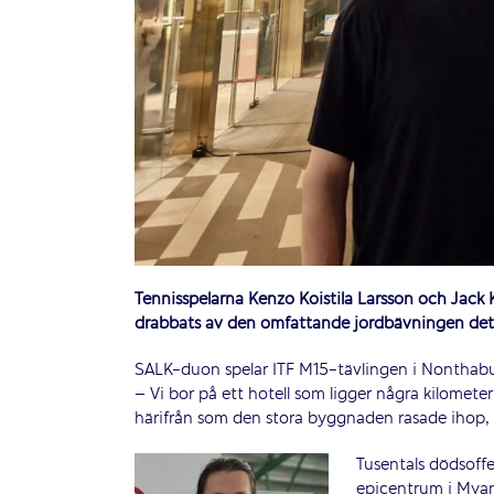
Tennisspelarna Kenzo Koistila Larsson och Jack 
drabbats av den omfattande jordbävningen det
SALK-duon spelar ITF M15-tävlingen i Nonthabur
– Vi bor på ett hotell som ligger några kilomete
härifrån som den stora byggnaden rasade ihop, 
Tusentals dödsoffe
epicentrum i Myan