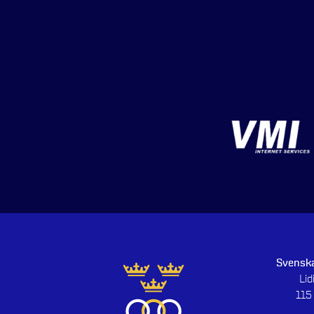
Svenska
Li
115