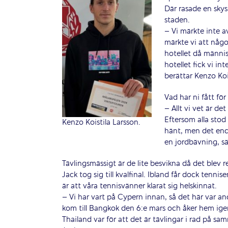
Där rasade en sky
staden.
– Vi märkte inte a
märkte vi att någon
hotellet då männis
hotellet fick vi i
berättar Kenzo Koi
Vad har ni fått för
– Allt vi vet är de
Eftersom alla sto
Kenzo Koistila Larsson.
hänt, men det end
en jordbävning, sä
Tävlingsmässigt är de lite besvikna då det blev r
Jack tog sig till kvalfinal. Ibland får dock tenn
är att våra tennisvänner klarat sig helskinnat.
– Vi har vart på Cypern innan, så det här var an
kom till Bangkok den 6:e mars och åker hem igen
Thailand var för att det är tävlingar i rad på sam