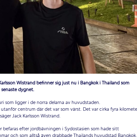
Karlsson Wistrand befinner sig just nu i Bangkok i Thailand som
 senaste dygnet.
i som ligger i de norra delarna av huvudstaden.
r utanför centrum där det var som värst. Det var cirka fyra kilomete
säger Jack Karlsson Wistrand.
r befaras efter jordbävningen i Sydostasien som hade sitt
mar och som alltså även drabbade Thailands huvudstad Bangkok.