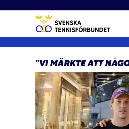
Fortsätt
till
innehållet
”VI MÄRKTE ATT NÅG