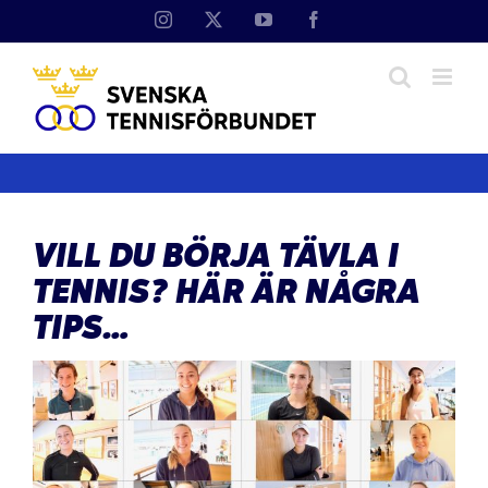
Fortsätt
Instagram
X
YouTube
Facebook
till
innehållet
VILL DU BÖRJA TÄVLA I
TENNIS? HÄR ÄR NÅGRA
TIPS…