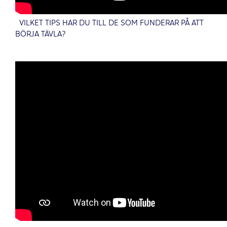
VILKET TIPS HAR DU TILL DE SOM FUNDERAR PÅ ATT
BÖRJA TÄVLA?