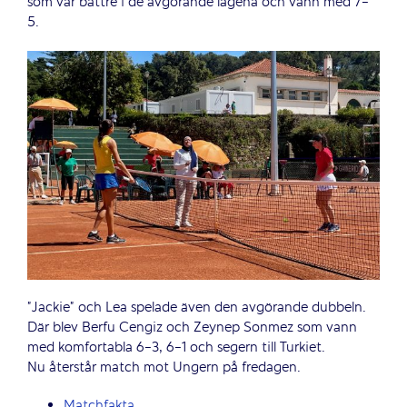
som var bättre i de avgörande lägena och vann med 7-
5.
”Jackie” och Lea spelade även den avgörande dubbeln.
Där blev Berfu Cengiz och Zeynep Sonmez som vann
med komfortabla 6-3, 6-1 och segern till Turkiet.
Nu återstår match mot Ungern på fredagen.
Matchfakta