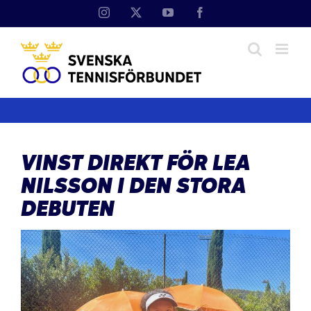
Fortsätt
Instagram
X
YouTube
Facebook
till
innehållet
VINST DIREKT FÖR LEA
NILSSON I DEN STORA
DEBUTEN