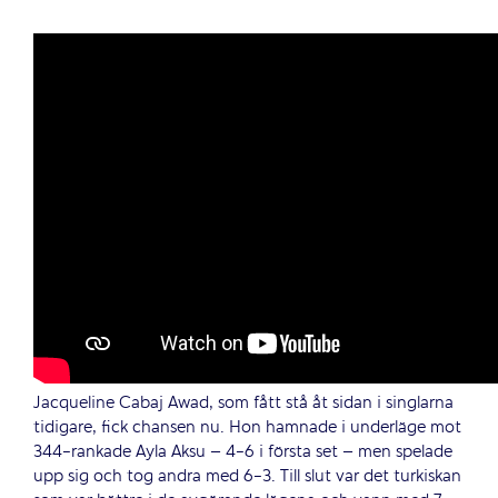
Jacqueline Cabaj Awad, som fått stå åt sidan i singlarna
tidigare, fick chansen nu. Hon hamnade i underläge mot
344-rankade Ayla Aksu – 4-6 i första set – men spelade
upp sig och tog andra med 6-3. Till slut var det turkiskan