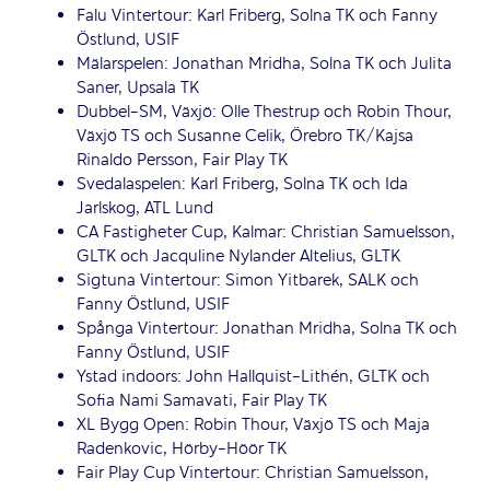
Falu Vintertour: Karl Friberg, Solna TK och Fanny
Östlund, USIF
Mälarspelen: Jonathan Mridha, Solna TK och Julita
Saner, Upsala TK
Dubbel-SM, Växjö: Olle Thestrup och Robin Thour,
Växjö TS och Susanne Celik, Örebro TK/Kajsa
Rinaldo Persson, Fair Play TK
Svedalaspelen: Karl Friberg, Solna TK och Ida
Jarlskog, ATL Lund
CA Fastigheter Cup, Kalmar: Christian Samuelsson,
GLTK och Jacquline Nylander Altelius, GLTK
Sigtuna Vintertour: Simon Yitbarek, SALK och
Fanny Östlund, USIF
Spånga Vintertour: Jonathan Mridha, Solna TK och
Fanny Östlund, USIF
Ystad indoors: John Hallquist-Lithén, GLTK och
Sofia Nami Samavati, Fair Play TK
XL Bygg Open: Robin Thour, Växjö TS och Maja
Radenkovic, Hörby-Höör TK
Fair Play Cup Vintertour: Christian Samuelsson,