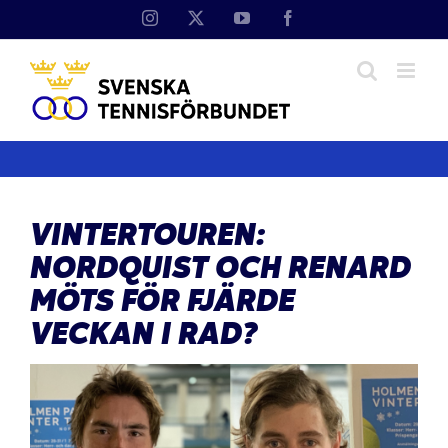
Fortsätt
Instagram
X
YouTube
Facebook
till
innehållet
VINTERTOUREN:
NORDQUIST OCH RENARD
MÖTS FÖR FJÄRDE
VECKAN I RAD?