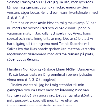
Solberg (Näsbyparks TK) var jag illa ute, men lyckades
kämpa mig igenom. Jag fick mycket energi av den
vinsten, säger Lucas Renard som vann kvartsfinalen med
4-6, 6-1, 6-1.
– Semifinalen mot Arvid blev en rolig maktkamp. Vi har
nu mötts tre veckor i rad och vi har vunnit i princip
varannan match. Jag gillar att spela mot Arvid, hans
spelstil och inställning tilltalar mig. Det är så bra att vi
har tillgång till träningarna med Tennis Stockholm i
Salkhallen där likasinnade spelare kan matcha varandra
regelbundet tillsammans med erfarna tränare på plats,
säger Lucas Renard.
I finalen i Norrköping väntade Elmer Möller, Danderyds
TK, där Lucas trots en lång semifinal i benen lyckades
vinna med 6-1, 3-0 (uppgivet).
– Finalen var stabil, jag höll mig stenhårt till min
gameplan och då Elmer hade småkänning blev han
tvungen att gå av i andra set. Det var ganska skönt ur
mitt perspektiv, speciellt med tanke efter tre
timmarsmatchen mot Arvid, säger Lucas.