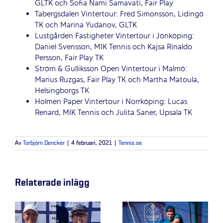
GLTK och Sofia Nami Samavati, Fair Play
Tabergsdalen Vintertour: Fred Simonsson, Lidingö
TK och Marina Yudanov, GLTK
Lustgården Fastigheter Vintertour i Jönköping:
Daniel Svensson, MIK Tennis och Kajsa Rinaldo
Persson, Fair Play TK
Ström & Gulliksson Open Vintertour
i Malmö:
Marius Ruzgas, Fair Play TK och Martha Matoula,
Helsingborgs TK
Holmen Paper Vintertour i Norrköping: Lucas
Renard, MIK Tennis och Julita Saner, Upsala TK
Av
Torbjörn Dencker
|
4 februari, 2021
|
Tennis.se
Relaterade inlägg