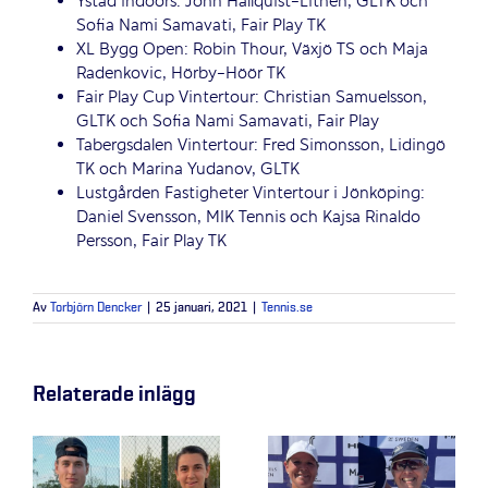
Ystad indoors: John Hallquist-Lithén, GLTK och
Sofia Nami Samavati, Fair Play TK
XL Bygg Open: Robin Thour, Växjö TS och Maja
Radenkovic, Hörby-Höör TK
Fair Play Cup Vintertour: Christian Samuelsson,
GLTK och Sofia Nami Samavati, Fair Play
Tabergsdalen Vintertour: Fred Simonsson, Lidingö
TK och Marina Yudanov, GLTK
Lustgården Fastigheter Vintertour i Jönköping:
Daniel Svensson, MIK Tennis och Kajsa Rinaldo
Persson, Fair Play TK
Av
Torbjörn Dencker
|
25 januari, 2021
|
Tennis.se
Relaterade inlägg