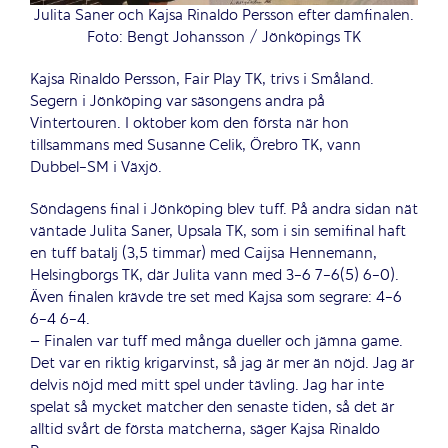
Julita Saner och Kajsa Rinaldo Persson efter damfinalen.
Foto: Bengt Johansson / Jönköpings TK
Kajsa Rinaldo Persson, Fair Play TK, trivs i Småland.
Segern i Jönköping var säsongens andra på
Vintertouren. I oktober kom den första när hon
tillsammans med Susanne Celik, Örebro TK, vann
Dubbel-SM i Växjö.
Söndagens final i Jönköping blev tuff. På andra sidan nät
väntade Julita Saner, Upsala TK, som i sin semifinal haft
en tuff batalj (3,5 timmar) med Caijsa Hennemann,
Helsingborgs TK, där Julita vann med 3-6 7-6(5) 6-0).
Även finalen krävde tre set med Kajsa som segrare: 4-6
6-4 6-4.
– Finalen var tuff med många dueller och jämna game.
Det var en riktig krigarvinst, så jag är mer än nöjd. Jag är
delvis nöjd med mitt spel under tävling. Jag har inte
spelat så mycket matcher den senaste tiden, så det är
alltid svårt de första matcherna, säger Kajsa Rinaldo