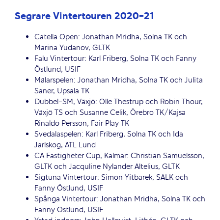
Segrare Vintertouren 2020-21
Catella Open: Jonathan Mridha, Solna TK och
Marina Yudanov, GLTK
Falu Vintertour: Karl Friberg, Solna TK och Fanny
Östlund, USIF
Mälarspelen: Jonathan Mridha, Solna TK och Julita
Saner, Upsala TK
Dubbel-SM, Växjö: Olle Thestrup och Robin Thour,
Växjö TS och Susanne Celik, Örebro TK/Kajsa
Rinaldo Persson, Fair Play TK
Svedalaspelen: Karl Friberg, Solna TK och Ida
Jarlskog, ATL Lund
CA Fastigheter Cup, Kalmar: Christian Samuelsson,
GLTK och Jacquline Nylander Altelius, GLTK
Sigtuna Vintertour: Simon Yitbarek, SALK och
Fanny Östlund, USIF
Spånga Vintertour: Jonathan Mridha, Solna TK och
Fanny Östlund, USIF