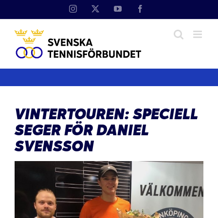
Fortsätt
Instagram
X
YouTube
Facebook
till
innehållet
VINTERTOUREN: SPECIELL
SEGER FÖR DANIEL
SVENSSON