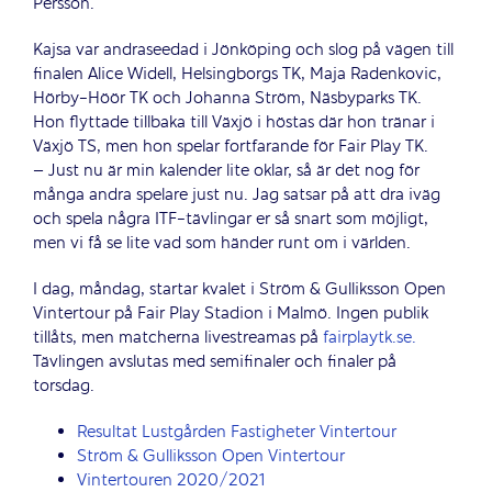
Persson.
Kajsa var andraseedad i Jönköping och slog på vägen till
finalen Alice Widell, Helsingborgs TK, Maja Radenkovic,
Hörby-Höör TK och Johanna Ström, Näsbyparks TK.
Hon flyttade tillbaka till Växjö i höstas där hon tränar i
Växjö TS, men hon spelar fortfarande för Fair Play TK.
– Just nu är min kalender lite oklar, så är det nog för
många andra spelare just nu. Jag satsar på att dra iväg
och spela några ITF-tävlingar er så snart som möjligt,
men vi få se lite vad som händer runt om i världen.
I dag, måndag, startar kvalet i Ström & Gulliksson Open
Vintertour på Fair Play Stadion i Malmö. Ingen publik
tillåts, men matcherna livestreamas på
fairplaytk.se.
Tävlingen avslutas med semifinaler och finaler på
torsdag.
Resultat Lustgården Fastigheter Vintertour
Ström & Gulliksson Open Vintertour
Vintertouren 2020/2021