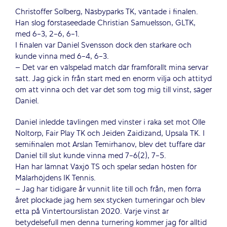
Christoffer Solberg, Näsbyparks TK, väntade i finalen.
Han slog förstaseedade Christian Samuelsson, GLTK,
med 6-3, 2-6, 6-1.
I finalen var Daniel Svensson dock den starkare och
kunde vinna med 6-4, 6-3.
– Det var en välspelad match där framförallt mina servar
satt. Jag gick in från start med en enorm vilja och attityd
om att vinna och det var det som tog mig till vinst, säger
Daniel.
Daniel inledde tävlingen med vinster i raka set mot Olle
Noltorp, Fair Play TK och Jeiden Zaidizand, Upsala TK. I
semifinalen mot Arslan Temirhanov, blev det tuffare där
Daniel till slut kunde vinna med 7-6(2), 7-5.
Han har lämnat Växjö TS och spelar sedan hösten för
Mälarhöjdens IK Tennis.
– Jag har tidigare år vunnit lite till och från, men förra
året plockade jag hem sex stycken turneringar och blev
etta på Vintertourslistan 2020. Varje vinst är
betydelsefull men denna turnering kommer jag för alltid