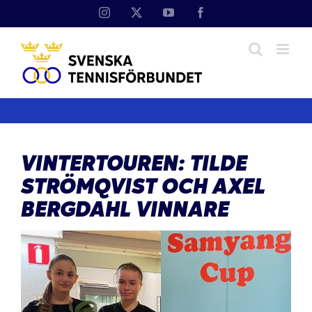
Fortsätt
Instagram
X
YouTube
Facebook
till
innehållet
VINTERTOUREN: TILDE
STRÖMQVIST OCH AXEL
BERGDAHL VINNARE