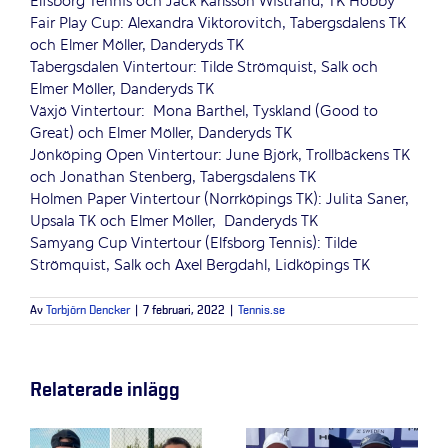
Elfsborg Tennis och Jack Karlsson Wistrand, TK Hobby
Fair Play Cup: Alexandra Viktorovitch, Tabergsdalens TK
och Elmer Möller, Danderyds TK
Tabergsdalen Vintertour: Tilde Strömquist, Salk och
Elmer Möller, Danderyds TK
Växjö Vintertour: Mona Barthel, Tyskland (Good to
Great) och Elmer Möller, Danderyds TK
Jönköping Open Vintertour: June Björk, Trollbäckens TK
och Jonathan Stenberg, Tabergsdalens TK
Holmen Paper Vintertour (Norrköpings TK): Julita Saner,
Upsala TK och Elmer Möller, Danderyds TK
Samyang Cup Vintertour (Elfsborg Tennis): Tilde
Strömquist, Salk och Axel Bergdahl, Lidköpings TK
Av
Torbjörn Dencker
|
7 februari, 2022
|
Tennis.se
Relaterade inlägg