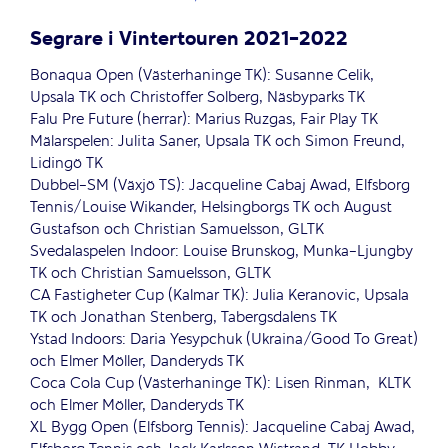
Segrare i Vintertouren 2021-2022
Bonaqua Open (Västerhaninge TK): Susanne Celik,
Upsala TK och Christoffer Solberg, Näsbyparks TK
Falu Pre Future (herrar): Marius Ruzgas, Fair Play TK
Mälarspelen: Julita Saner, Upsala TK och Simon Freund,
Lidingö TK
Dubbel-SM (Växjö TS): Jacqueline Cabaj Awad, Elfsborg
Tennis/Louise Wikander, Helsingborgs TK och August
Gustafson och Christian Samuelsson, GLTK
Svedalaspelen Indoor: Louise Brunskog, Munka-Ljungby
TK och Christian Samuelsson, GLTK
CA Fastigheter Cup (Kalmar TK): Julia Keranovic, Upsala
TK och Jonathan Stenberg, Tabergsdalens TK
Ystad Indoors: Daria Yesypchuk
(Ukraina/Good To Great)
och Elmer Möller, Danderyds TK
Coca Cola Cup (Västerhaninge TK): Lisen Rinman, KLTK
och Elmer Möller, Danderyds TK
XL Bygg Open (Elfsborg Tennis): Jacqueline Cabaj Awad,