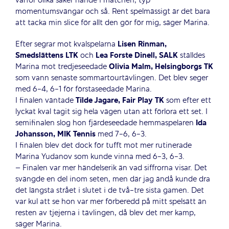
varför olika saker hände i matchen, typ
momentumsvängar och så. Rent spelmässigt är det bara
att tacka min slice för allt den gör för mig, säger Marina.
Efter segrar mot kvalspelarna
Lisen Rinman,
Smedslättens LTK
och
Lea Forste Dinell, SALK
ställdes
Marina mot tredjeseedade
Olivia Malm, Helsingborgs TK
som vann senaste sommartourtävlingen. Det blev seger
med 6-4, 6-1 för förstaseedade Marina.
I finalen väntade
Tilde Jagare, Fair Play TK
som efter ett
lyckat kval tagit sig hela vägen utan att förlora ett set. I
semifinalen slog hon fjärdeseedade hemmaspelaren
Ida
Johansson, MIK Tennis
med 7-6, 6-3.
I finalen blev det dock för tufft mot mer rutinerade
Marina Yudanov som kunde vinna med 6-3, 6-3.
– Finalen var mer händelserik än vad siffrorna visar. Det
svängde en del inom seten, men där jag ändå kunde dra
det längsta strået i slutet i de två-tre sista gamen. Det
var kul att se hon var mer förberedd på mitt spelsätt än
resten av tjejerna i tävlingen, då blev det mer kamp,
säger Marina.