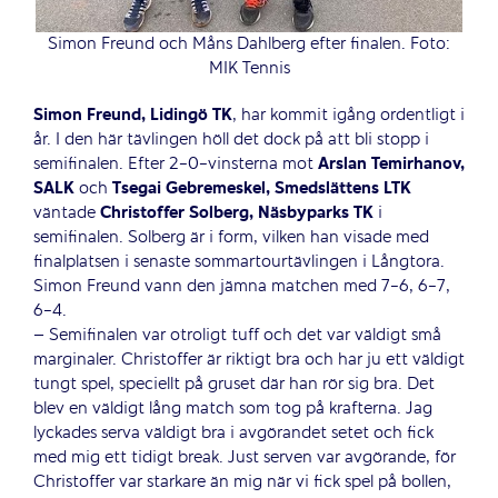
Simon Freund och Måns Dahlberg efter finalen. Foto:
MIK Tennis
Simon Freund, Lidingö TK
, har kommit igång ordentligt i
år. I den här tävlingen höll det dock på att bli stopp i
semifinalen. Efter 2-0-vinsterna mot
Arslan Temirhanov,
SALK
och
Tsegai Gebremeskel, Smedslättens LTK
väntade
Christoffer Solberg, Näsbyparks TK
i
semifinalen. Solberg är i form, vilken han visade med
finalplatsen i senaste sommartourtävlingen i Långtora.
Simon Freund vann den jämna matchen med 7-6, 6-7,
6-4.
– Semifinalen var otroligt tuff och det var väldigt små
marginaler. Christoffer är riktigt bra och har ju ett väldigt
tungt spel, speciellt på gruset där han rör sig bra. Det
blev en väldigt lång match som tog på krafterna. Jag
lyckades serva väldigt bra i avgörandet setet och fick
med mig ett tidigt break. Just serven var avgörande, för
Christoffer var starkare än mig när vi fick spel på bollen,