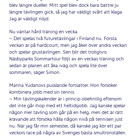
blev längre dueller. Mitt spel blev dock bara bättre ju
längre tävlingen gick, så jag har väldigt svårt att klaga.
Jag är väldigt nöjd.
Nu väntar hård träning en vecka.
– Det spelas två futuretävlingar i Finland nu. Första
veckan är på hardcourt, men jag åker över andra veckan
och spelar grustävlingen. Sen blir det troligtvis
Näsbyparks Sommartour följt av en veckas träning och
sedan är planen att åka iväg och spela lite över
sommaren, säger Simon.
Marina Yudanovs pusslande fortsätter. Hon försöker
kombinera jobb med sin tennis.
– Min tävlingskalender är i princip obefintlig eftersom
det inte går ihop med ett heltidsjobb. Jag kanske spelar
någon mer tävling som går på en helg, men det är rätt
krävande att försöka hålla någon nivå på tennisen just
nu. När jag får min semester, då kanske jag kör ett par
veckors race på några av Sveriges bästa smultronställen.