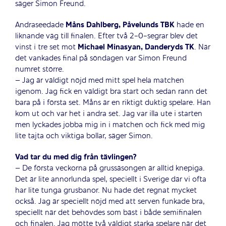
säger Simon Freund.
Andraseedade
Måns Dahlberg, Påvelunds TBK
hade en
liknande väg till finalen. Efter två 2-0-segrar blev det
vinst i tre set mot
Michael Minasyan, Danderyds TK
. När
det vankades final på söndagen var Simon Freund
numret större.
– Jag är väldigt nöjd med mitt spel hela matchen
igenom. Jag fick en väldigt bra start och sedan rann det
bara på i första set. Måns är en riktigt duktig spelare. Han
kom ut och var het i andra set. Jag var illa ute i starten
men lyckades jobba mig in i matchen och fick med mig
lite tajta och viktiga bollar, säger Simon.
Vad tar du med dig från tävlingen?
– De första veckorna på grussäsongen är alltid knepiga.
Det är lite annorlunda spel, speciellt i Sverige där vi ofta
har lite tunga grusbanor. Nu hade det regnat mycket
också. Jag är speciellt nöjd med att serven funkade bra,
speciellt när det behövdes som bäst i både semifinalen
och finalen. Jag mötte två väldigt starka spelare när det