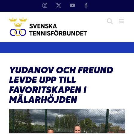
Fortsätt
Instagram
X
YouTube
Facebook
till
innehållet
YUDANOV OCH FREUND
LEVDE UPP TILL
FAVORITSKAPEN I
MÄLARHÖJDEN