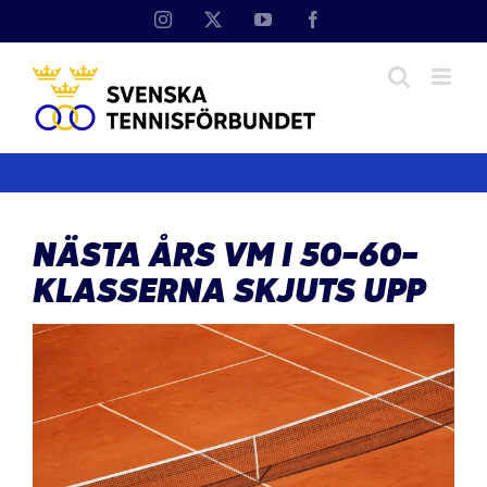
Fortsätt
Instagram
X
YouTube
Facebook
till
innehållet
NÄSTA ÅRS VM I 50-60-
KLASSERNA SKJUTS UPP