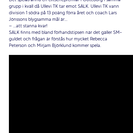
grupp i kväll då Ullevi TK tar emot SALK. Ullevi TK vann
division 1 södra på 13 poäng förra året och coach Lars
Jönssons blygsamma mål är…
– …att stanna kvar!
SALK finns med bland förhandstipsen när det gäller SM-
guldet och frågan är förstås hur mycket Rebecca
Peterson och Mirjam Björklund kommer spela.