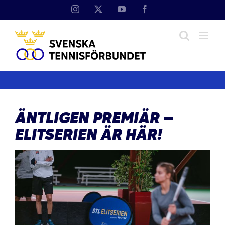
Fortsätt
Instagram
X
YouTube
Facebook
till
innehållet
ÄNTLIGEN PREMIÄR –
ELITSERIEN ÄR HÄR!