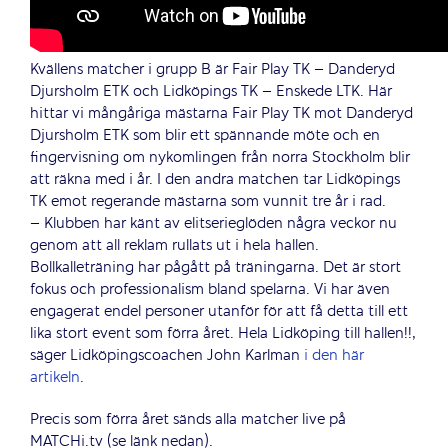
Kvällens matcher i grupp B är Fair Play TK – Danderyd
Djursholm ETK och Lidköpings TK – Enskede LTK. Här
hittar vi mångåriga mästarna Fair Play TK mot Danderyd
Djursholm ETK som blir ett spännande möte och en
fingervisning om nykomlingen från norra Stockholm blir
att räkna med i år. I den andra matchen tar Lidköpings
TK emot regerande mästarna som vunnit tre år i rad.
– Klubben har känt av elitserieglöden några veckor nu
genom att all reklam rullats ut i hela hallen.
Bollkalleträning har pågått på träningarna. Det är stort
fokus och professionalism bland spelarna. Vi har även
engagerat endel personer utanför för att få detta till ett
lika stort event som förra året. Hela Lidköping till hallen!!,
säger Lidköpingscoachen John Karlman
i den här
artikeln
.
Precis som förra året sänds alla matcher live på
MATCHi.tv (se länk nedan).