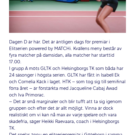
Dagen D är här. Det är äntligen dags för premiär i
Elitserien powered by MATCHi. Kvällens meny består av
fyra matcher på damsidan, alla matcher har starttid
17.00.
I grupp A möts GLTK och Helsingborgs TK som båda har
24 säsonger i högsta serien. GLTK har fått in Isabell Ek
och Cornelia Käck i laget. HTK – som tog sig till semifinal
förra året – är förstärkta med Jacqueline Cabaj Awad
och Iva Primorac.
– Det är små marginaler och blir tufft att ta sig igenom
gruppen och efter det är allt möjligt. Vinna är dock
realistiskt om vi kan nå max av varje spelare och vara
skadefria, säger Heikki Raevaara, coach i Helsingborgs
TK.
Det spelas ännu en elitseriepremiär i Göteborg i samma