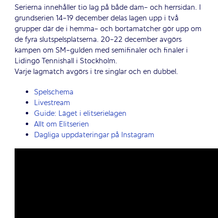
Serierna innehåller tio lag på både dam- och herrsidan. I
grundserien 14-19 december delas lagen upp i två
grupper där de i hemma- och bortamatcher gör upp om
de fyra slutspelsplatserna. 20-22 december avgörs
kampen om SM-gulden med semifinaler och finaler i
Lidingö Tennishall i Stockholm.
Varje lagmatch avgörs i tre singlar och en dubbel.
Spelschema
Livestream
Guide: Läget i elitserielagen
Allt om Elitserien
Dagliga uppdateringar på Instagram