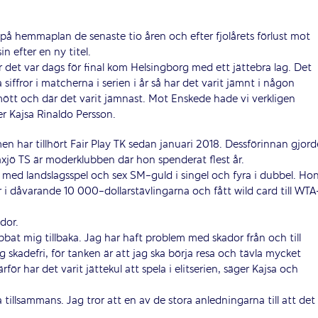
på hemmaplan de senaste tio åren och efter fjolårets förlust mot
n efter en ny titel.
r det var dags för final kom Helsingborg med ett jättebra lag. Det
 siffror i matcherna i serien i år så har det varit jämnt i någon
ött och där det varit jämnast. Mot Enskede hade vi verkligen
r Kajsa Rinaldo Persson.
men har tillhört Fair Play TK sedan januari 2018. Dessförinnan gjord
xjö TS är moderklubben där hon spenderat flest år.
 med landslagsspel och sex SM-guld i singel och fyra i dubbel. Ho
 i dåvarande 10 000-dollarstävlingarna och fått wild card till WTA
dor.
bat mig tillbaka. Jag har haft problem med skador från och till
ig skadefri, för tanken är att jag ska börja resa och tävla mycket
för har det varit jättekul att spela i elitserien, säger Kajsa och
na tillsammans. Jag tror att en av de stora anledningarna till att det