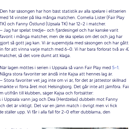
Den här säsongen har hon bäst statistik av alla spelare i elitserien
med 14 vinster på lika många matchen. Cornelia Lister (Fair Play
TK) och Fanny Östlund (Upsala TK) har 12-2 i matcher.
– Jag har spelat tredje- och fjärdesingel och har kanske varit
favorit i många matcher, men de ska spelas om det och jag har
gjort så gott jag kan. Vi är supernöjda med säsongen och har gått
in för att vinna varje match med 6-0. Vi har bara förlorat två av 4
matcher, så det vore dumt att klaga.
När lagen möttes i serien i Uppsala så vann Fair Play med
5-1
.
Några stora favoriter ser ändå inte Kajsa att hennes lag är.
– Stora favoriter vet jag inte om vi är, för det är jättestor skillnad
märkte vi förra året mot Helsingborg. Det går inte att jämföra. Fai
om utifrån till klubben, säger Kajsa och fortsätter:
es i Uppsala vann jag och Dea (Herdzelas) dubbeln mot Fanny
och det är viktigt. Det var en jämn match i övrigt men vi fick
e ställer upp. Vi får i alla fall för 2-0 efter dubblarna, den