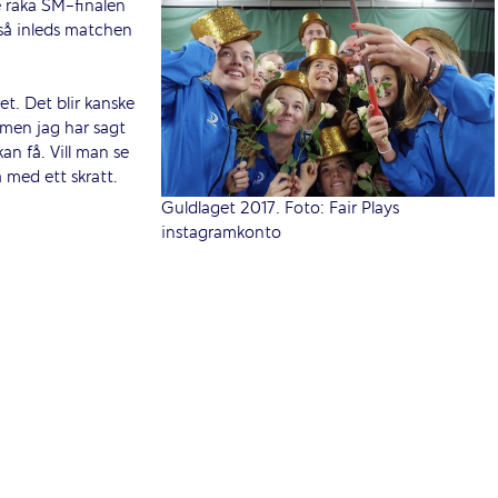
e raka SM-finalen
n så inleds matchen
t. Det blir kanske
 men jag har sagt
kan få. Vill man se
 med ett skratt.
Guldlaget 2017. Foto: Fair Plays
instagramkonto