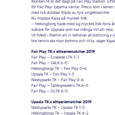
Klockan 14 är det dags på Fair Play stadion. Elft
för Fair Play-tjejerna väntar. Precis som i serie
med två dubblar följda av fyra singelmatcher.
Nu hoppas Kajsa på mycket folk.
– Helsingborg hade med sig mycket folk förra åre
svårare för Uppsala som har många mil att resa,
till folket i Malmö att vi behöver all stöttning vi 
bra tennis ska man komma och titta, säger Kajsa
Fair Play TK:s elitseriematcher 2019
Fair Play – Enskede LTK 5-1
Fair Play – SALK 6-0
Helsingborgs TK – Fair Play 0-6
Upsala TK – Fair Play 1-5
Näsbyparks TK – Fair Play 0-6
Fair Play – Tabergsdalens TK 6-0
Fair Play – GLTK 6-0
Upsala TK:s elitseriematcher 2019
Näsbyparks TK – Upsala TK 1-5
Helsingborgs TK – Upsala TK 4-2