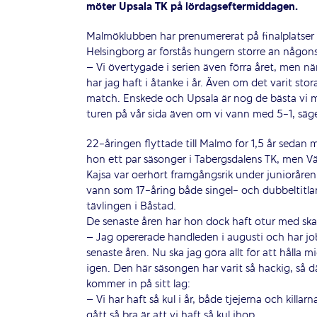
möter Upsala TK på lördagseftermiddagen.
Malmöklubben har prenumererat på finalplatser 
Helsingborg är förstås hungern större än någonsi
– Vi övertygade i serien även förra året, men nä
har jag haft i åtanke i år. Även om det varit stora
match. Enskede och Upsala är nog de bästa vi m
turen på vår sida även om vi vann med 5-1, säge
22-åringen flyttade till Malmö för 1,5 år sedan 
hon ett par säsonger i Tabergsdalens TK, men Vä
Kajsa var oerhört framgångsrik under junioråren
vann som 17-åring både singel- och dubbeltitlar
tävlingen i Båstad.
De senaste åren har hon dock haft otur med ska
– Jag opererade handleden i augusti och har job
senaste åren. Nu ska jag göra allt för att hålla m
igen. Den här säsongen har varit så hackig, så där
kommer in på sitt lag:
– Vi har haft så kul i år, både tjejerna och killar
gått så bra är att vi haft så kul ihop.