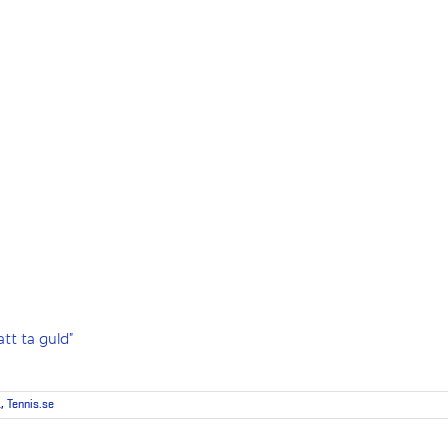
att ta guld”
1
,
Tennis.se