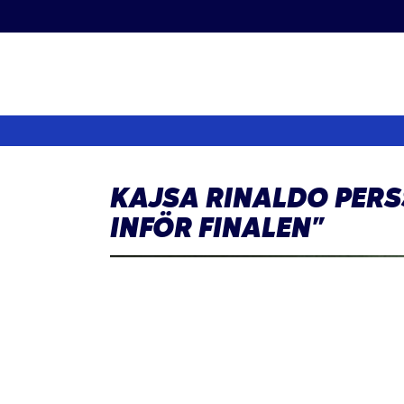
Fortsätt
till
innehållet
KAJSA RINALDO PERS
INFÖR FINALEN”