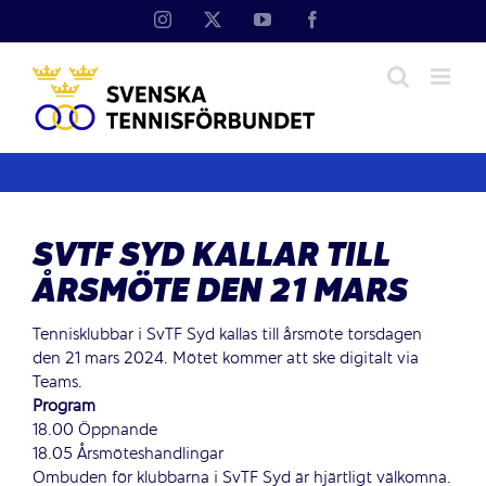
Fortsätt
Instagram
X
YouTube
Facebook
till
innehållet
SVTF SYD KALLAR TILL
ÅRSMÖTE DEN 21 MARS
Tennisklubbar i SvTF Syd kallas till årsmöte torsdagen
den 21 mars 2024. Mötet kommer att ske digitalt via
Teams.
Program
18.00 Öppnande
18.05 Årsmöteshandlingar
Ombuden för klubbarna i SvTF Syd är hjärtligt välkomna.