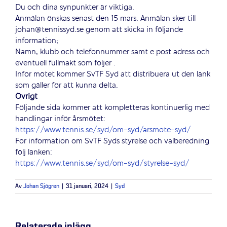
Du och dina synpunkter är viktiga.
Anmälan önskas senast den 15 mars. Anmälan sker till
johan@tennissyd.se genom att skicka in följande
information;
Namn, klubb och telefonnummer samt e post adress och
eventuell fullmakt som följer .
Inför mötet kommer SvTF Syd att distribuera ut den länk
som gäller för att kunna delta.
Övrigt
Följande sida kommer att kompletteras kontinuerlig med
handlingar inför årsmötet:
https://www.tennis.se/syd/om-syd/arsmote-syd/
För information om SvTF Syds styrelse och valberedning
följ länken:
https://www.tennis.se/syd/om-syd/styrelse-syd/
Av
Johan Sjögren
|
31 januari, 2024
|
Syd
Relaterade inlägg