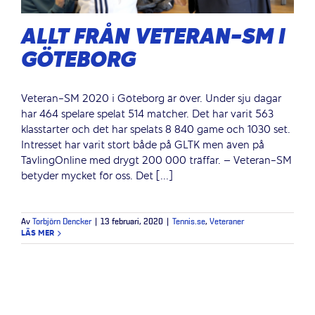
ALLT FRÅN VETERAN-SM I
GÖTEBORG
Veteran-SM 2020 i Göteborg är över. Under sju dagar
har 464 spelare spelat 514 matcher. Det har varit 563
klasstarter och det har spelats 8 840 game och 1030 set.
Intresset har varit stort både på GLTK men även på
TävlingOnline med drygt 200 000 träffar. – Veteran-SM
betyder mycket för oss. Det [...]
Av
Torbjörn Dencker
|
13 februari, 2020
|
Tennis.se
,
Veteraner
LÄS MER