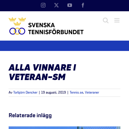
Fortsätt
Instagram
X
YouTube
Facebook
till
innehållet
ALLA VINNARE I
VETERAN-SM
Av
Torbjörn Dencker
|
19 augusti, 2019
|
Tennis.se
,
Veteraner
Relaterade inlägg