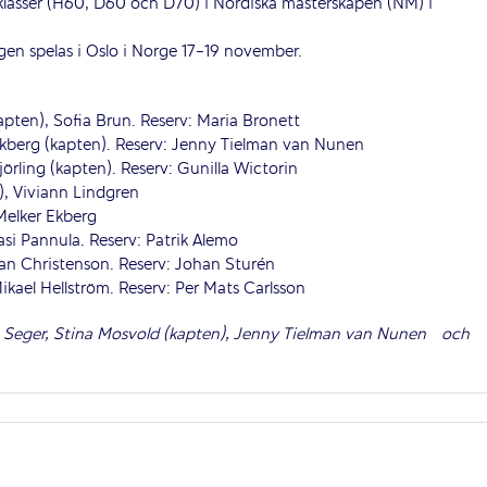
klasser (H60, D60 och D70) i Nordiska mästerskapen (NM) i
gen spelas i Oslo i Norge 17-19 november.
pten), Sofia Brun. Reserv: Maria Bronett
kberg (kapten). Reserv: Jenny Tielman van Nunen
rling (kapten). Reserv: Gunilla Wictorin
), Viviann Lindgren
Melker Ekberg
si Pannula. Reserv: Patrik Alemo
an Christenson. Reserv: Johan Sturén
kael Hellström. Reserv: Per Mats Carlsson
a Seger, Stina Mosvold (kapten), Jenny Tielman van Nunen och