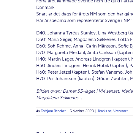
Förra året kammade Sverige hem tre guld i åtta
Danmark.
Snart är det dags för årets NM som den här gån
Här är spelarna som representerar Sverige i NM:
D40: Johanna Tyréus Stanley, Lina Westberg (ka
D50: Maria Seger, Magdalena Sekkenes, Lotta E
D60: Sofi Rehme, Anna-Carin Månsson, Sofie Bjö
D70: Margareta Meldahl, Anita Carlsson (kapten
H40: Martin Lager, Andreas Lindgren (kapten), 
H50: Anders Lindgren, Henrik Hobik (kapten), Pa
H60: Peter Jetzel (kapten), Stefan Vanemo, Joh
H70: Per Johansson (kapten), Göran Zwahlen, Mi
Bilden ovan: Damer 55-laget i VM senast; Mari
Magdalena Sekkenes .
Av
Torbjörn Dencker
|
6 oktober, 2023
|
Tennis.se
,
Veteraner