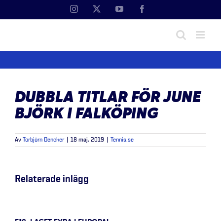
Fortsätt
Instagram
X
YouTube
Facebook
till
innehållet
DUBBLA TITLAR FÖR JUNE
BJÖRK I FALKÖPING
Av
Torbjörn Dencker
|
18 maj, 2019
|
Tennis.se
Relaterade inlägg