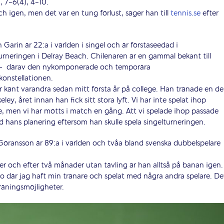
7-6(4), 4-10.
ch igen, men det var en tung förlust, säger han till
tennis.se
efter
n Garin är 22:a i världen i singel och är förstaseedad i
urneringen i Delray Beach. Chilenaren är en gammal bekant till
–
därav den nykomponerade och temporära
konstellationen.
r känt varandra sedan mitt första år på college. Han tränade en de
eley, året innan han fick sitt stora lyft. Vi har inte spelat ihop
e, men vi har mötts i match en gång. Att vi spelade ihop passade
 hans planering eftersom han skulle spela singelturneringen.
öransson är 89:a i världen och tvåa bland svenska dubbelspelare
 och efter två månader utan tävling är han alltså på banan igen.
go där jag haft min tränare och spelat med några andra spelare. De
räningsmöjligheter.