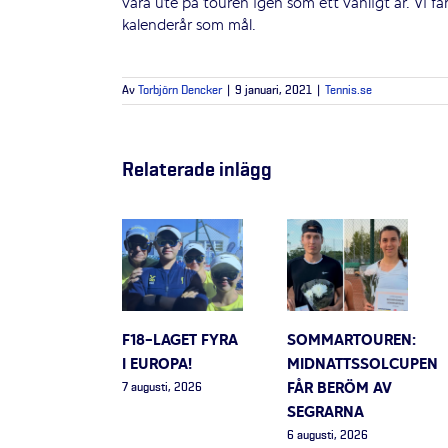
vara ute på touren igen som ett vanligt år. Vi få
kalenderår som mål.
Av
Torbjörn Dencker
|
9 januari, 2021
|
Tennis.se
Relaterade inlägg
F18-LAGET FYRA
SOMMARTOUREN:
I EUROPA!
MIDNATTSSOLCUPEN
FÅR BERÖM AV
7 augusti, 2026
SEGRARNA
6 augusti, 2026