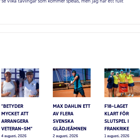
r se vilka tävlingar som kommer spelas, men jag har ett fullt
”BETYDER
MAX DAHLIN ETT
F18-LAGET
MYCKET ATT
AV FLERA
KLART FÖR
ARRANGERA
SVENSKA
SLUTSPEL I
VETERAN-SM”
GLÄDJEÄMNEN
FRANKRIKE
4 augusti, 2026
2 augusti, 2026
1 augusti, 2026