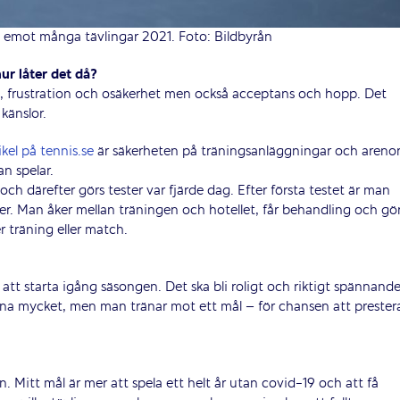
 emot många tävlingar 2021. Foto: Bildbyrån
ur låter det då?
, frustration och osäkerhet men också acceptans och hopp. Det
 känslor.
kel på tennis.se
är säkerheten på träningsanläggningar och areno
an spelar.
h därefter görs tester var fjärde dag. Efter första testet är man
er. Man åker mellan träningen och hotellet, får behandling och gö
r träning eller match.
att starta igång säsongen. Det ska bli roligt och riktigt spännand
räna mycket, men man tränar mot ett mål – för chansen att prester
n. Mitt mål är mer att spela ett helt år utan covid-19 och att få