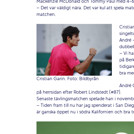
Mackenzie McDonald och Tommy Paul med 4-6, 
– Det var väldigt nära. Det var kul att spela mat
matchen.
Cristia
singelt
André 
dubbel
– Vi ha
på Berk
tidigar
bra med
Cristian Garin. Foto: Bildbyrån
André G
på herrsidan efter Robert Lindstedt (#87).
Senaste tävlingsmatchen spelade han i november
– Tiden fram till nu har jag spenderat i San Die
är ganska öppet nu i södra Kalifornien och bra t