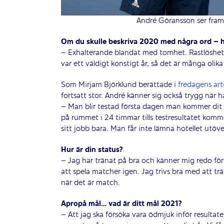
André Göransson ser fram
Om du skulle beskriva 2020 med några ord – h
– Exhalterande blandat med tomhet. Rastlöshet
var ett väldigt konstigt år, så det är många olika
Som Mirjam Björklund berättade i
fredagens arti
fortsatt stor. André känner sig också trygg när h
– Man blir testad första dagen man kommer dit oc
på rummet i 24 timmar tills testresultatet komm
sitt jobb bara. Man får inte lämna hotellet utöve
Hur är din status?
– Jag har tränat på bra och känner mig redo för 
att spela matcher igen. Jag trivs bra med att t
när det är match.
Apropå mål… vad är ditt mål 2021?
– Att jag ska försöka vara ödmjuk inför resultate