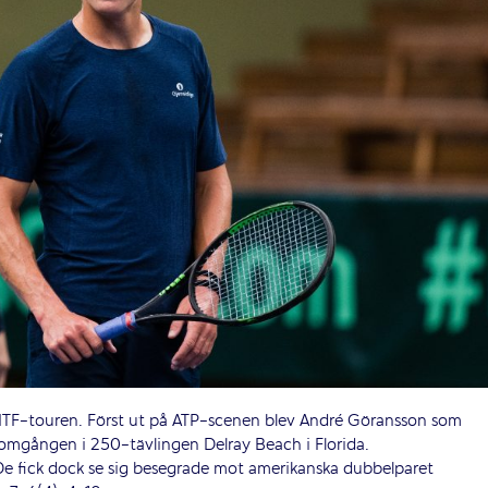
å ITF-touren. Först ut på ATP-scenen blev André Göransson som
a omgången i 250-tävlingen Delray Beach i Florida.
De fick dock se sig besegrade mot amerikanska dubbelparet