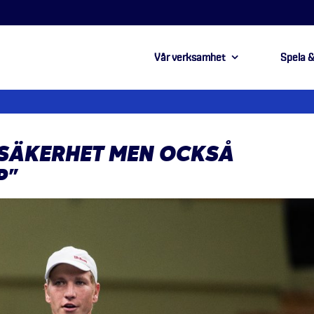
Vår verksamhet
Spela &
OSÄKERHET MEN OCKSÅ
P”