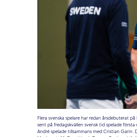
Flera svenska spelare har redan årsdebuterat p
sent på fredagskvällen svensk tid spelade först
André spelade tillsammans med Cristian Garin. 