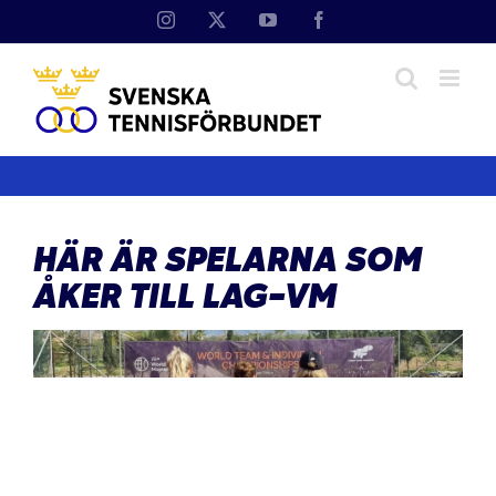
Fortsätt
Instagram
X
YouTube
Facebook
till
innehållet
HÄR ÄR SPELARNA SOM
ÅKER TILL LAG-VM