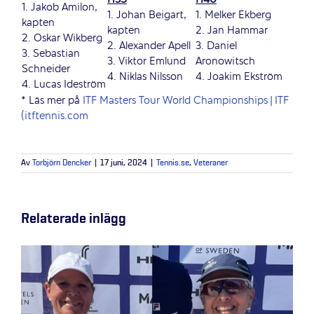
H35
H40
1. Jakob Amilon,
1. Johan Beigart,
1. Melker Ekberg
kapten
kapten
2. Jan Hammar
2. Oskar Wikberg
2. Alexander Apell
3. Daniel
3. Sebastian
3. Viktor Emlund
Aronowitsch
Schneider
4. Niklas Nilsson
4. Joakim Ekström
4. Lucas Ideström
* Läs mer på
ITF Masters Tour World Championships | ITF
(itftennis.com
Av
Torbjörn Dencker
|
17 juni, 2024
|
Tennis.se
,
Veteraner
Relaterade inlägg