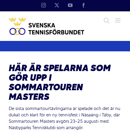
Fortsätt
Instagram
X
YouTube
Facebook
till
innehållet
HÄR ÄR SPELARNA SOM
GÖR UPP I
SOMMARTOUREN
MASTERS
De sista sommartourtävlingarna är spelade och det är nu
dukat och klart för en ny tennisfest i Näsaäng i Täby, där
Sommartouren Masters avgörs 23-25 augusti med
Näsbyparks Tennisklubb som arrangör.