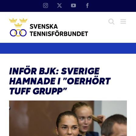
Fortsätt
Instagram
X
YouTube
Facebook
till
innehållet
INFÖR BJK: SVERIGE
HAMNADE I ”OERHÖRT
TUFF GRUPP”