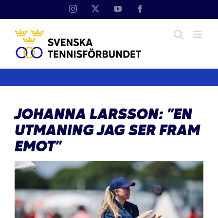
Fortsätt
Instagram
X
YouTube
Facebook
till
innehållet
JOHANNA LARSSON: ”EN
UTMANING JAG SER FRAM
EMOT”