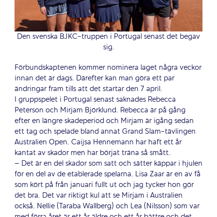
Den svenska BJKC-truppen i Portugal senast det begav
sig.
Förbundskaptenen kommer nominera laget några veckor
innan det är dags. Därefter kan man göra ett par
ändringar fram tills att det startar den 7 april.
I gruppspelet i Portugal senast saknades Rebecca
Peterson och Mirjam Björklund. Rebecca är på gång
efter en längre skadeperiod och Mirjam är igång sedan
ett tag och spelade bland annat Grand Slam-tävlingen
Australien Open. Caijsa Hennemann har haft ett år
kantat av skador men har börjat träna så smått.
– Det är en del skador som satt och sätter käppar i hjulen
för en del av de etablerade spelarna. Lisa Zaar är en av få
som kört på från januari fullt ut och jag tycker hon gör
det bra. Det var riktigt kul att se Mirjam i Australien
också. Nellie (Taraba Wallberg) och Lea (Nilsson) som var