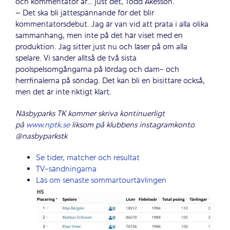
och kommentator är… just det, Todd Åkesson.
– Det ska bli jättespännande för det blir
kommentatorsdebut. Jag är van vid att prata i alla olika
sammanhang, men inte på det här viset med en
produktion. Jag sitter just nu och läser på om alla
spelare. Vi sänder alltså de två sista
poolspelsomgångarna på lördag och dam- och
herrfinalerna på söndag. Det kan bli en bisittare också,
men det är inte riktigt klart.
Näsbyparks TK kommer skriva kontinuerligt
på
www.nptk.se
liksom på klubbens instagramkonto
@nasbyparkstk
Se tider, matcher och resultat
TV-sändningarna
Läs om senaste sommartourtävlingen