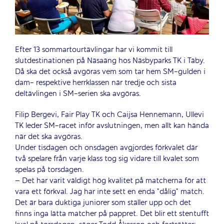
Efter 13 sommartourtävlingar har vi kommit till
slutdestinationen på Näsaäng hos Näsbyparks TK i Täby.
Då ska det också avgöras vem som tar hem SM-gulden i
dam- respektive herrklassen när tredje och sista
deltävlingen i SM-serien ska avgöras.
Filip Bergevi, Fair Play TK och Caijsa Hennemann, Ullevi
TK leder SM-racet inför avslutningen, men allt kan hända
när det ska avgöras.
Under tisdagen och onsdagen avgjordes förkvalet där
två spelare från varje klass tog sig vidare till kvalet som
spelas på torsdagen.
– Det har varit väldigt hög kvalitet på matcherna för att
vara ett förkval. Jag har inte sett en enda ”dålig” match.
Det är bara duktiga juniorer som ställer upp och det
finns inga lätta matcher på pappret. Det blir ett stentufft