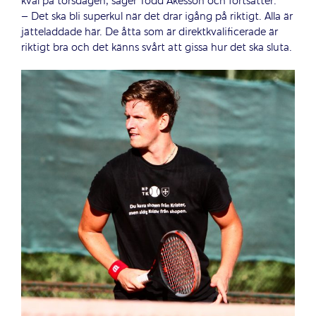
kval på torsdagen, säger Todd Åkesson och fortsätter:
– Det ska bli superkul när det drar igång på riktigt. Alla är
jätteladdade här. De åtta som är direktkvalificerade är
riktigt bra och det känns svårt att gissa hur det ska sluta.