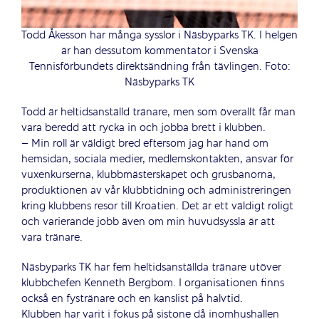
Todd Åkesson har många sysslor i Näsbyparks TK. I helgen
är han dessutom kommentator i Svenska
Tennisförbundets direktsändning från tävlingen. Foto:
Näsbyparks TK
Todd är heltidsanställd tränare, men som överallt får man
vara beredd att rycka in och jobba brett i klubben.
– Min roll är väldigt bred eftersom jag har hand om
hemsidan, sociala medier, medlemskontakten, ansvar för
vuxenkurserna, klubbmästerskapet och grusbanorna,
produktionen av vår klubbtidning och administreringen
kring klubbens resor till Kroatien. Det är ett väldigt roligt
och varierande jobb även om min huvudsyssla är att
vara tränare.
Näsbyparks TK har fem heltidsanställda tränare utöver
klubbchefen Kenneth Bergbom. I organisationen finns
också en fystränare och en kanslist på halvtid.
Klubben har varit i fokus på sistone då inomhushallen