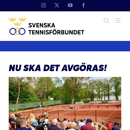
Fortsätt
Instagram
X
YouTube
Facebook
till
innehållet
NU SKA DET AVGÖRAS!