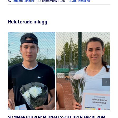
Av
Torbjörn Dencker
|
22 september, 2025
|
GC30
,
Tennis.se
Relaterade inlägg
SOMMARTOUREN: MIDNATTSSOLCUPEN FÅR BERÖM