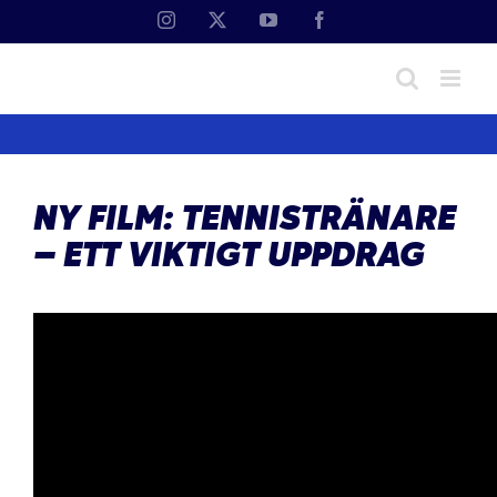
Fortsätt
Instagram
X
YouTube
Facebook
till
innehållet
NY FILM: TENNISTRÄNARE
– ETT VIKTIGT UPPDRAG