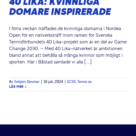
40 LIKA: KVINNLIGA
DOMARE INSPIRERADE
I förra veckan träffades de kvinnliga domarna i Nordea
Open för en nätverksträff inom ramen för Svenska
Tennisförbundets 40 Lika-projekt som är en del av Game
Change 2030. – Med 40 Lika-nätverket är ambitionen
bland annat att behålla så många kvinnor som möjligt i
sporten. Här i Båstad samlade vi alla [...]
Av
Torbjörn Dencker
|
16 juli, 2024
|
GC30
,
Tennis.se
LÄS MER