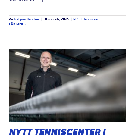
Av
Torbjörn Dencker
|
18 augusti, 2025
|
GC30
,
Tennis.se
LÄS MER
NYTT TENNISCENTER I