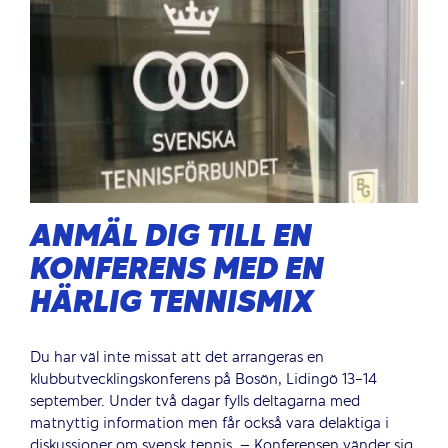
ANMÄL DIG TILL EN
KONFERENS MED EN
HÄRLIG TENNISMIX
Du har väl inte missat att det arrangeras en
klubbutvecklingskonferens på Bosön, Lidingö 13-14
september. Under två dagar fylls deltagarna med
matnyttig information men får också vara delaktiga i
diskussioner om svensk tennis. – Konferensen vänder sig