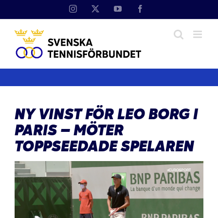
Fortsätt
Instagram
X
YouTube
Facebook
till
innehållet
NY VINST FÖR LEO BORG I
PARIS – MÖTER
TOPPSEEDADE SPELAREN