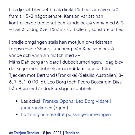
I tredje set blev det break direkt för Leo som även bröt
fram till 5-2 något senare. Känslan var att han
kontrollerade tredje set och kunde också vinna med 6-3.
– Det är aldrig över förrän sista bollen…, konstaterar Leo.
I tredje omgången ställs han mot juniorvärldstrean,
toppseedade Shang Juncheng från Kina som också
vände och vann sin match med 2-1.
Måns Dahlberg är vidare i dubbelturneringen. I dag blev
det seger med dubbelpartnern Adam Jurajda från
Tjeckien mot Bertrand (Frankrike)/Sekulic(Australien) 3-
6, 7-5, 1-0 (10-6). Leo Borg (och Pedro Boscardin Dias
från Brasilien) är dock utslagna i dubbeln.
Läs också:
Franska Öppna: Leo Borg vidare i
juniortävlingen
(7 juni)
Lottning och resultat pojksingelturneringen
Av
Torbjörn Dencker
|
8 juni, 2021
|
Tennis.se