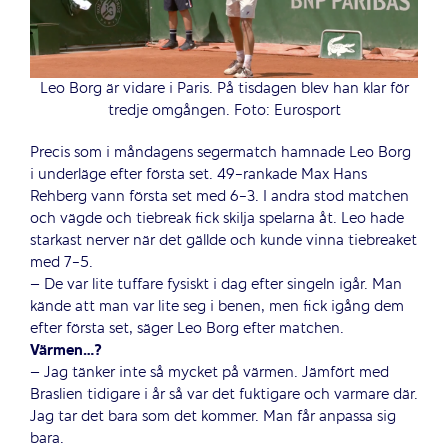
Leo Borg är vidare i Paris. På tisdagen blev han klar för
tredje omgången. Foto: Eurosport
Precis som i måndagens segermatch hamnade Leo Borg
i underläge efter första set. 49-rankade Max Hans
Rehberg vann första set med 6-3. I andra stod matchen
och vägde och tiebreak fick skilja spelarna åt. Leo hade
starkast nerver när det gällde och kunde vinna tiebreaket
med 7-5.
– De var lite tuffare fysiskt i dag efter singeln igår. Man
kände att man var lite seg i benen, men fick igång dem
efter första set, säger Leo Borg efter matchen.
Värmen…?
– Jag tänker inte så mycket på värmen. Jämfört med
Braslien tidigare i år så var det fuktigare och varmare där.
Jag tar det bara som det kommer. Man får anpassa sig
bara.