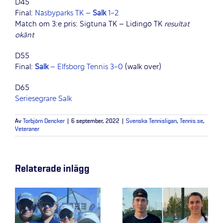
D45
Final:
Näsbyparks TK –
Salk
1-2
Match om 3:e pris: Sigtuna TK – Lidingö TK
resultat
okänt
D55
Final:
Salk
– Elfsborg Tennis 3-0
(walk over)
D65
Seriesegrare Salk
Av
Torbjörn Dencker
|
6 september, 2022
|
Svenska Tennisligan
,
Tennis.se
,
Veteraner
Relaterade inlägg