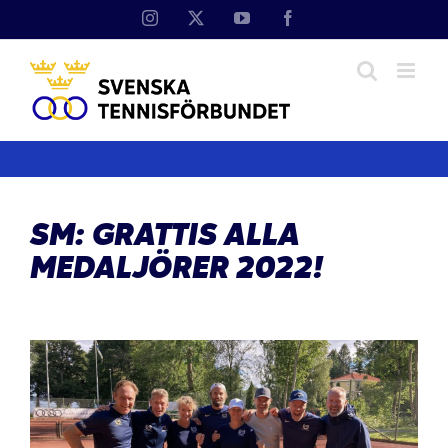
Fortsätt
Instagram
X
YouTube
Facebook
till
innehållet
SM: GRATTIS ALLA
MEDALJÖRER 2022!