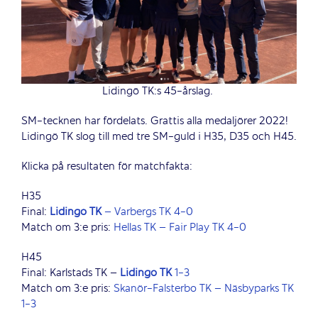
Lidingö TK:s 45-årslag.
SM-tecknen har fördelats. Grattis alla medaljörer 2022!
Lidingö TK slog till med tre SM-guld i H35, D35 och H45.
Klicka på resultaten för matchfakta:
H35
Final:
Lidingö TK
– Varbergs TK 4-0
Match om 3:e pris:
Hellas TK – Fair Play TK 4-0
H45
Final: Karlstads TK –
Lidingö TK
1-3
Match om 3:e pris:
Skanör-Falsterbo TK – Näsbyparks TK
1-3