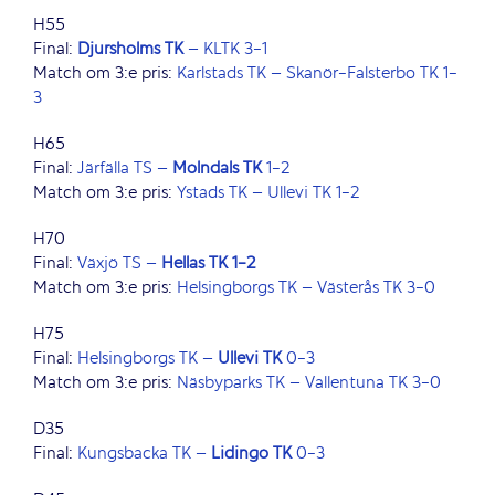
H55
Final:
Djursholms TK
– KLTK 3-1
Match om 3:e pris:
Karlstads TK – Skanör-Falsterbo TK 1-
3
H65
Final:
Järfälla TS –
Mölndals TK
1-2
Match om 3:e pris:
Ystads TK – Ullevi TK 1-2
H70
Final:
Växjö TS –
Hellas TK 1-2
Match om 3:e pris:
Helsingborgs TK – Västerås TK 3-0
H75
Final:
Helsingborgs TK –
Ullevi TK
0-3
Match om 3:e pris:
Näsbyparks TK – Vallentuna TK 3-0
D35
Final:
Kungsbacka TK –
Lidingö TK
0-3