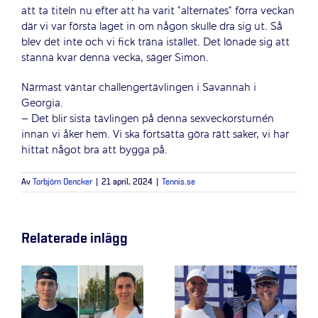
att ta titeln nu efter att ha varit ”alternates” förra veckan
där vi var första laget in om någon skulle dra sig ut. Så
blev det inte och vi fick träna istället. Det lönade sig att
stanna kvar denna vecka, säger Simon.
Närmast väntar challengertävlingen i Savannah i
Georgia.
– Det blir sista tävlingen på denna sexveckorsturnén
innan vi åker hem. Vi ska fortsätta göra rätt saker, vi har
hittat något bra att bygga på.
Av
Torbjörn Dencker
|
21 april, 2024
|
Tennis.se
Relaterade inlägg