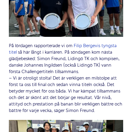
På lördagen rapporterade vi om
Filip Bergevis tyngsta
titel
så här långt i karriären. På söndagen kom nästa
glädjebesked: Simon Freund, Lidingö TK och kompisen,
danske Johannes Ingildsen (också Lidingö TK) vann
första Challengertiteln tillsammans.
– Vi är otroligt stolta! Det är verkligen en milstolpe att
först ta oss till final och sedan vinna titeln också. Det
betyder mycket för oss båda. Vi har kämpat tillsammans
och det är skönt att det börjar ge resultat. Vår nivå,
attityd och prestation på banan blir verkligen bättre och
bättre för varje vecka, säger Simon Freund.