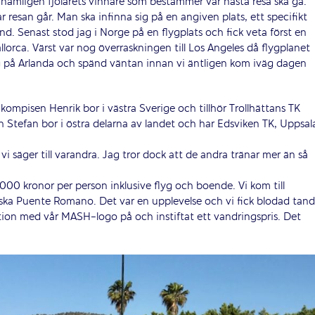
är nämligen fjolårets vinnare som bestämmer var nästa resa ska gå.
resan går. Man ska infinna sig på en angiven plats, ett specifikt
d. Senast stod jag i Norge på en flygplats och fick veta först en
llorca. Värst var nog överraskningen till Los Angeles då flygplanet
g på Arlanda och spänd väntan innan vi äntligen kom iväg dagen
 kompisen Henrik bor i västra Sverige och tillhör Trollhättans TK
 Stefan bor i östra delarna av landet och har Edsviken TK, Uppsal
t vi säger till varandra. Jag tror dock att de andra tränar mer än så
 000 kronor per person inklusive flyg och boende. Vi kom till
iska Puente Romano. Det var en upplevelse och vi fick blodad tand
ktion med vår MASH-logo på och instiftat ett vandringspris. Det