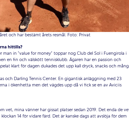
året och har bestämt årets resmål. Foto: Privat
na hittills?
er man in ”value for money” toppar nog Club del Sol i Fuengirola i
men en fin och välskött tennisklubb. Ägaren har en passion och
spelat klart för dagen dukades det upp kall dryck, snacks och mån
as och Darling Tennis Center. En gigantisk anläggning med 23
erna i ökenhetta men det vägdes upp då vi fick se en av Aviciis
om vet, mina vänner har gissat platser sedan 2019. Det enda de ve
 klockan 14 för vidare färd. Det är kanske dags att avslöja för dem