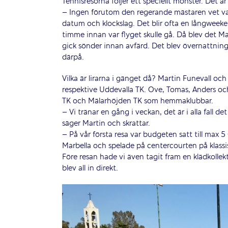
Tennisresorna följer ett speciellt mönster. Det 
– Ingen förutom den regerande mästaren vet var 
datum och klockslag. Det blir ofta en långweeken
timme innan var flyget skulle gå. Då blev det Ma
gick sönder innan avfärd. Det blev övernattnin
därpå.
Vilka är lirarna i gänget då? Martin Funevall och
respektive Uddevalla TK. Ove, Tomas, Anders och
TK och Mälarhöjden TK som hemmaklubbar.
– Vi tränar en gång i veckan, det är i alla fall de
säger Martin och skrattar.
– På vår första resa var budgeten satt till max 5
Marbella och spelade på centercourten på klass
Före resan hade vi även tagit fram en klädkolle
blev all in direkt.