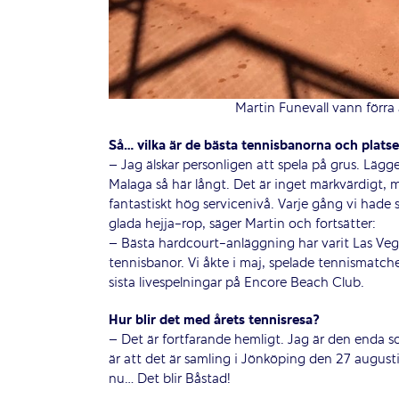
Martin Funevall vann förra 
Så… vilka är de bästa tennisbanorna och platser
– Jag älskar personligen att spela på grus. Lägg
Malaga så här långt. Det är inget märkvärdigt, 
fantastiskt hög servicenivå. Varje gång vi hade 
glada hejja-rop, säger Martin och fortsätter:
– Bästa hardcourt-anläggning har varit Las Veg
tennisbanor. Vi åkte i maj, spelade tennismatch
sista livespelningar på Encore Beach Club.
Hur blir det med årets tennisresa?
– Det är fortfarande hemligt. Jag är den enda s
är att det är samling i Jönköping den 27 augusti
nu… Det blir Båstad!