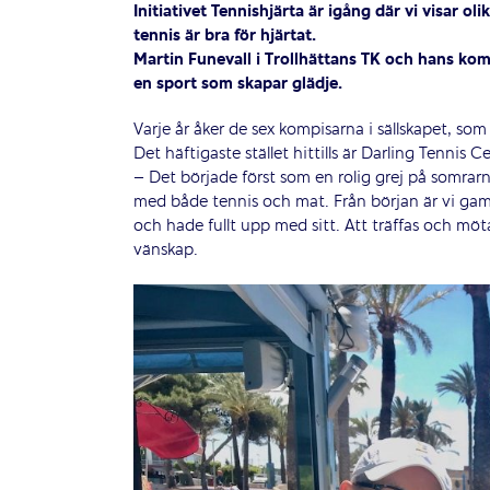
Initiativet Tennishjärta är igång där vi visar o
tennis är bra för hjärtat.
Martin Funevall i Trollhättans TK och hans kom
en sport som skapar glädje.
Varje år åker de sex kompisarna i sällskapet, som
Det häftigaste stället hittills är Darling Tennis C
– Det började först som en rolig grej på somrar
med både tennis och mat. Från början är vi gamla
och hade fullt upp med sitt. Att träffas och mö
vänskap.