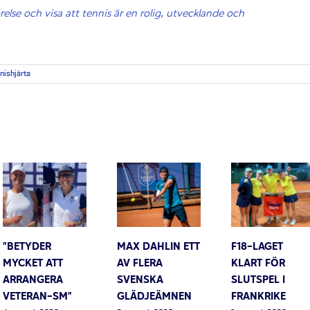
 rörelse och visa att tennis är en rolig, utvecklande och
nishjärta
”BETYDER
MAX DAHLIN ETT
F18-LAGET
MYCKET ATT
AV FLERA
KLART FÖR
ARRANGERA
SVENSKA
SLUTSPEL I
VETERAN-SM”
GLÄDJEÄMNEN
FRANKRIKE