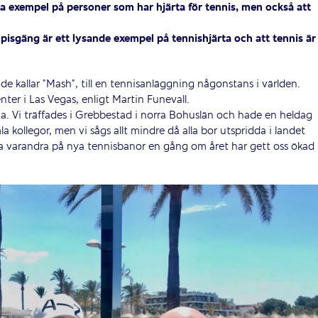
lika exempel på personer som har hjärta för tennis, men också att
pisgäng är ett lysande exempel på tennishjärta och att tennis är
 de kallar ”Mash”, till en tennisanläggning någonstans i världen.
enter i Las Vegas, enligt Martin Funevall.
na. Vi träffades i Grebbestad i norra Bohuslän och hade en heldag
 kollegor, men vi sågs allt mindre då alla bor utspridda i landet
ta varandra på nya tennisbanor en gång om året har gett oss ökad