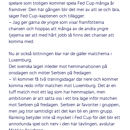
spelare som troligen kommer spela Fed Cup många år
framöver. Den här gången blir det mer av att se och lära,
säger Fed Cup-kaptenen och tillägger:
– Jag ger gärna de yngre som visar framfötterna
chansen och hoppas att många av de andra yngre
tjejerna ser att med hårt jobb så finns det chanser att
komma med.
Nu är också lottningen klar när de gäller matcherna i
Luxemburg.
Det svenska laget inleder mot hemmanationen på
onsdagen och möter Serbien på fredagen.
– Vi kommer få två träningsdagar där nere och kommer
komma redo inför matchen mot Luxemburg. Det är en
tuff match mot ett lag som har hemmaplan, men
ambitionen är att sätta oss i ett bra läge inför matchen
mot Serbien på fredagen. Serbien är favoriter i gruppen,
men jag tror samtidigt att det kan bli en jämn grupp.
Ranking betyder inte så mycket i Fed Cup för det blir ett
annorlunda spel och nerv i den här tävlingen, avslutar