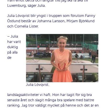
fram emot detta och längtar tills jag ska få åka till
Luxemburg, säger Julia.
Julia Lövqvist blir yngst i truppen som förutom Fanny
Östlund består av Johanna Larsson, Mirjam Björklund
och Cornelia Lister.
– Julia
har varit
duktig
på alla
de
Julia Lövqvist.
landslagsaktiviteter vi haft. Hon har tagit för sig bra
senaste året och slagit många bra spelare med bättre
ranking. Jag tror väldigt mycket på henne och det är en