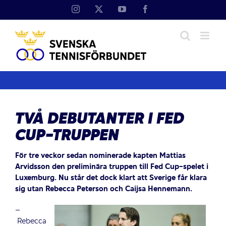
Fortsätt
Instagram
X
YouTube
Facebook
till
innehållet
TVÅ DEBUTANTER I FED
CUP-TRUPPEN
För tre veckor sedan nominerade kapten Mattias
Arvidsson den preliminära truppen till Fed Cup-spelet i
Luxemburg. Nu står det dock klart att Sverige får klara
sig utan Rebecca Peterson och Caijsa Hennemann.
–
Rebecca