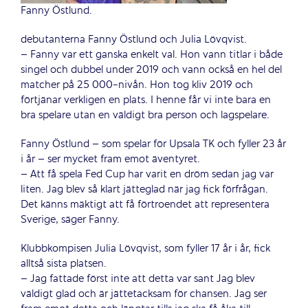
Fanny Östlund.
debutanterna Fanny Östlund och Julia Lövqvist.
– Fanny var ett ganska enkelt val. Hon vann titlar i både
singel och dubbel under 2019 och vann också en hel del
matcher på 25 000-nivån. Hon tog kliv 2019 och
förtjänar verkligen en plats. I henne får vi inte bara en
bra spelare utan en väldigt bra person och lagspelare.
Fanny Östlund – som spelar för Upsala TK och fyller 23 år
i år – ser mycket fram emot äventyret.
– Att få spela Fed Cup har varit en dröm sedan jag var
liten. Jag blev så klart jätteglad när jag fick förfrågan.
Det känns mäktigt att få förtroendet att representera
Sverige, säger Fanny.
Klubbkompisen Julia Lövqvist, som fyller 17 år i år, fick
alltså sista platsen.
– Jag fattade först inte att detta var sant Jag blev
väldigt glad och är jättetacksam för chansen. Jag ser