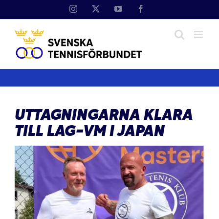
Fortsätt
Instagram
X
YouTube
Facebook
till
innehållet
UTTAGNINGARNA KLARA
TILL LAG-VM I JAPAN