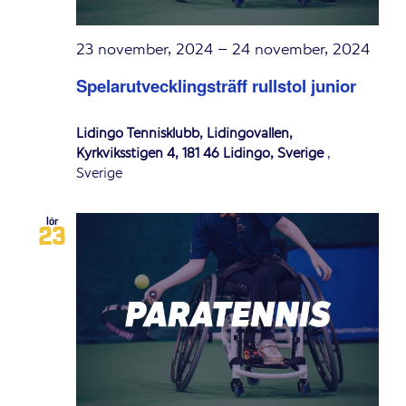
23 november, 2024
–
24 november, 2024
Spelarutvecklingsträff rullstol junior
Lidingö Tennisklubb, Lidingövallen,
Kyrkviksstigen 4, 181 46 Lidingö, Sverige
,
Sverige
lör
23