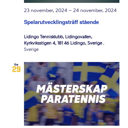
23 november, 2024
–
24 november, 2024
Spelarutvecklingsträff stående
Lidingö Tennisklubb, Lidingövallen,
Kyrkviksstigen 4, 181 46 Lidingö, Sverige
,
Sverige
fre
29