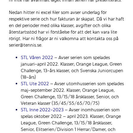
ni inte har avanmält laget innan serien har presenterats.
Nedan hitter ni excel filer som avser underlag för
respektive serie och hur fakturan är skapat. Då vi har haft
en del perioder med olika klasser, avgifter och olika
återstartsstöd har vi förståelse för att det kan vara lite
rörigt. Har ni frågor är ni välkomna att kontakta oss på
serier@tennis.se.
STL Våren 2022
– Avser serien som spelades
januari-april 2022. Klasser; Orange League, Green
Challenge, 13-års klasser, och Svenska Juniorcupen
(18-års)
STL Ute 2022
– Avser utomhusserien som spelades
maj-september 2022. Klasser; Orange League,
Green Challenge, 13/15/18 årsklasser, Senior, och
Veteran klasser (35/45/55/65/70/75)
STL Inne 2022-2023
– Avser inomhusserien som
spelas oktober 2022 – april 2023. Klasser; Orange
League, Green Challenge, 13/15/18 årsklasser,
Senior, Elitserien/Division 1 Herrar/Damer, och