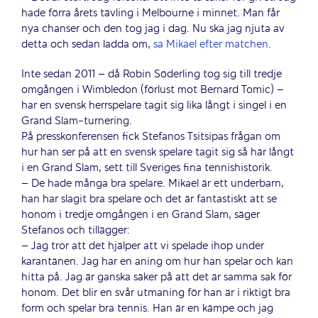
hade förra årets tävling i Melbourne i minnet. Man får
nya chanser och den tog jag i dag. Nu ska jag njuta av
detta och sedan ladda om,
sa Mikael efter matchen
.
Inte sedan 2011 – då Robin Söderling tog sig till tredje
omgången i Wimbledon (förlust mot Bernard Tomic) –
har en svensk herrspelare tagit sig lika långt i singel i en
Grand Slam-turnering.
På presskonferensen fick Stefanos Tsitsipas frågan om
hur han ser på att en svensk spelare tagit sig så här långt
i en Grand Slam, sett till Sveriges fina tennishistorik.
– De hade många bra spelare. Mikael är ett underbarn,
han har slagit bra spelare och det är fantastiskt att se
honom i tredje omgången i en Grand Slam, säger
Stefanos och tillägger:
– Jag tror att det hjälper att vi spelade ihop under
karantänen. Jag har en aning om hur han spelar och kan
hitta på. Jag är ganska säker på att det är samma sak för
honom. Det blir en svår utmaning för han är i riktigt bra
form och spelar bra tennis. Han är en kämpe och jag