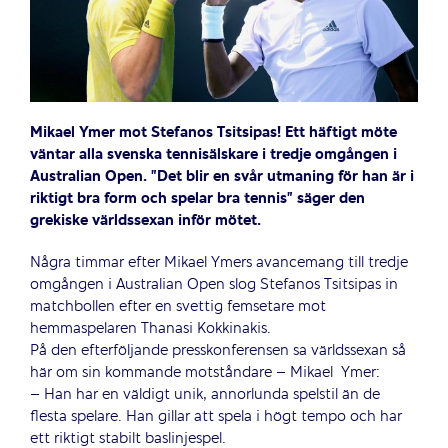
Mikael Ymer mot Stefanos Tsitsipas! Ett häftigt möte
väntar alla svenska tennisälskare i tredje omgången i
Australian Open. ”Det blir en svår utmaning för han är i
riktigt bra form och spelar bra tennis” säger den
grekiske världssexan inför mötet.
Några timmar efter Mikael Ymers avancemang till tredje
omgången i Australian Open slog Stefanos Tsitsipas in
matchbollen efter en svettig femsetare mot
hemmaspelaren Thanasi Kokkinakis.
På den efterföljande presskonferensen sa världssexan så
här om sin kommande motståndare – Mikael Ymer:
– Han har en väldigt unik, annorlunda spelstil än de
flesta spelare. Han gillar att spela i högt tempo och har
ett riktigt stabilt baslinjespel.