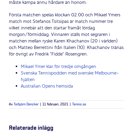
måste kämpa ännu hårdare än honom.
Första matchen spelas klockan 02.00 och Mikael Ymers
match mot Stefanos Tsitsipas är match nummer tre
vilket innebär att den startar framåt lördag
morgon/förmiddag. Vinnaren ställs mot segraren i
matchen mellan ryske Karen Khachanov (20 i världen)
och Matteo Berrettini från Italien (10). Khachanov tränas
för övrigt av Fredrik ”Fidde” Rosengren.
Mikael Ymer klar för tredje omgången
Svenska Tennispodden med svenske Melbourne-
hjälten
Australian Opens hemsida
Av
Torbjörn Dencker
|
11 februari, 2021
|
Tennis.se
Relaterade inlägg