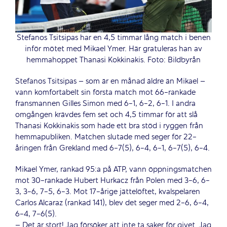
Stefanos Tsitsipas har en 4,5 timmar lång match i benen
inför mötet med Mikael Ymer. Här gratuleras han av
hemmahoppet Thanasi Kokkinakis. Foto: Bildbyrån
Stefanos Tsitsipas – som är en månad äldre än Mikael –
vann komfortabelt sin första match mot 66-rankade
fransmannen Gilles Simon med 6-1, 6-2, 6-1. I andra
omgången krävdes fem set och 4,5 timmar för att slå
Thanasi Kokkinakis som hade ett bra stöd i ryggen från
hemmapubliken. Matchen slutade med seger för 22-
åringen från Grekland med 6-7(5), 6-4, 6-1, 6-7(5), 6-4.
Mikael Ymer, rankad 95:a på ATP, vann öppningsmatchen
mot 30-rankade Hubert Hurkacz från Polen med 3-6, 6-
3, 3-6, 7-5, 6-3. Mot 17-årige jättelöftet, kvalspelaren
Carlos Alcaraz (rankad 141), blev det seger med 2-6, 6-4,
6-4, 7-6(5).
– Det är stort! Jag försöker att inte ta saker för givet. Jag