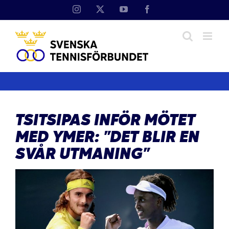
Fortsätt
Instagram
X
YouTube
Facebook
till
innehållet
TSITSIPAS INFÖR MÖTET
MED YMER: ”DET BLIR EN
SVÅR UTMANING”